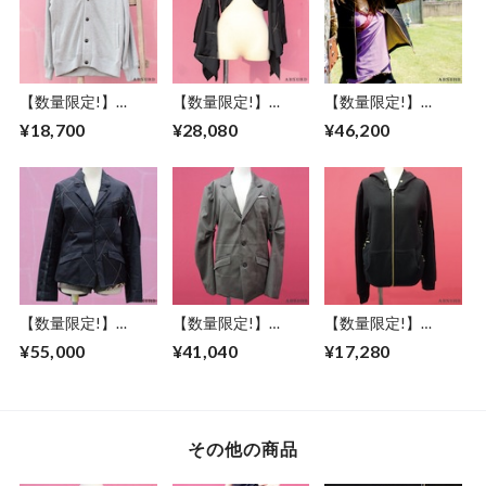
【数量限定!】
【数量限定!】
【数量限定!】
ABSURD スウェッ
ABSURD ボレロ レ
ABSURD ジャケッ
¥18,700
¥28,080
¥46,200
トカーディガン メ
ディース サイズＳ
ト レディース ドカ
ンズ レディース M
アブサード ロゴ 黒
ジャン 金 ステッチ
サイズ ドット柄 ア
ブラック 振袖 ツギ
豹 ヒョウ柄 GOLD
ブサード ロゴ 裏起
ハギ デザイン 金ス
ボア 個性的 黒
毛 グレー 左右ポケ
テッチ FLAP
BLACK アブサード
ット DOT
Hands Up
【数量限定!】
【数量限定!】
【数量限定!】
ABSURD ジャケッ
ABSURD ジャケッ
ABSURD パーカー
¥55,000
¥41,040
¥17,280
ト レディース シル
ト レディース メン
両サイド レース ベ
エット 個性的 黒
ズ 金のステッチ タ
ンチレーション機能
BLACK ステッチ ツ
ック KHAKI カーキ
フード アブサード
ギハギ 和柄 レザー
アブサード KING
VENTILATION
ライン セットアッ
OF KINGS（K）
その他の商品
プ アブサード
Clean Up Cloth -