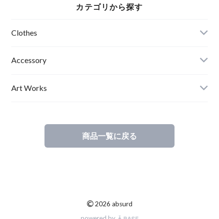
カテゴリから探す
ープ アブサード
SNOWKIN Jr（R）
Clothes
Mens
Accessory
Ladies
Art Works
Kids
商品一覧に戻る
©
2026 absurd
powered by