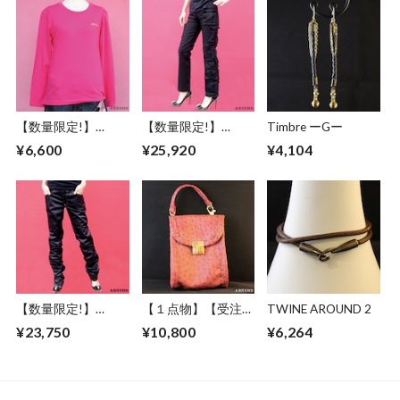
jacket-
【数量限定!】
【数量限定!】
Timbre ーGー
ABSURD ロングＴ
ABSURD ストレー
¥6,600
¥25,920
¥4,104
シャツ メンズ レデ
トパンツ カーゴポ
ィース ロンT ロゴ
ケット 個性的 ブラ
シンプル 金色 ピン
ック 黒 アブサー
ク PINK アブサー
ドSYSTEM7
ド
LOGOSTITCH（P）
【数量限定!】
【１点物】【受注制
TWINE AROUND 2
ABSURD ロングパ
作】 ABSURD オー
¥23,750
¥10,800
¥6,264
ンツ タック BLACK
ダーメイド ポーチ
アブサード SPACE
カバン 鞄 オリジナ
COWBOY
ル オーストリッチ
パイピング フェイ
クレザー ベルトル