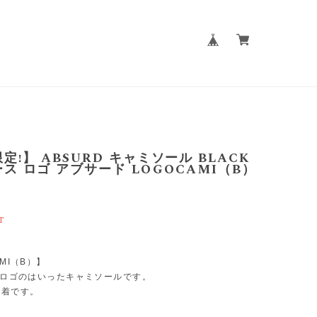
定!】 ABSURD キャミソール BLACK
ス ロゴ アブサード LOGOCAMI（B）
T
AMI（B）】
Dのロゴのはいったキャミソールです。
1着です。