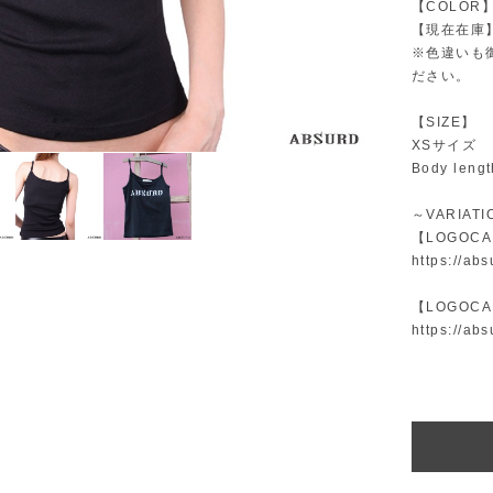
【COLOR】
【現在在庫】
※色違いも
ださい。
【SIZE】
XSサイズ
Body leng
～VARIAT
【LOGOC
https://ab
【LOGOC
https://ab