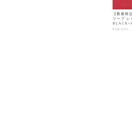
【数量限定
リーブ レ
BLACK×
¥16,500