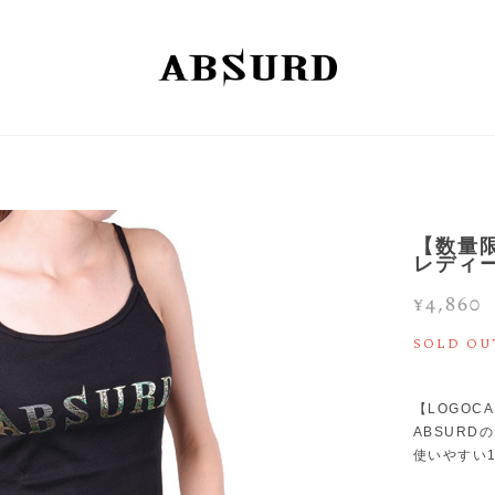
【数量限
レディー
¥4,860
SOLD OU
【LOGOC
ABSUR
使いやすい