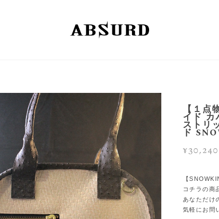
【１点物
イド カ
ストリッ
ド SN
¥30,240
【SNOWKI
コチラの商
あなただけ
気軽にお問