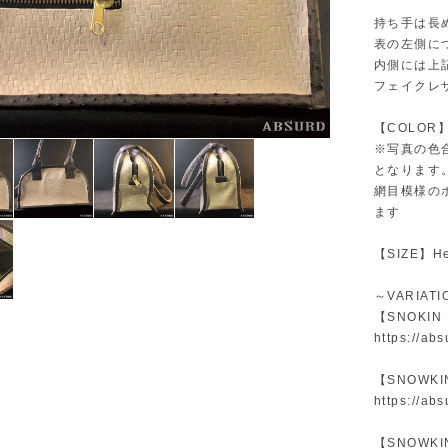
持ち手は長
表の左側に
内側には上
フェイクレ
【COLOR】
※写真の色
となります
網目模様の
ます
【SIZE】He
～VARIAT
【SNOKIN
https://ab
【SNOWK
https://ab
【SNOWK