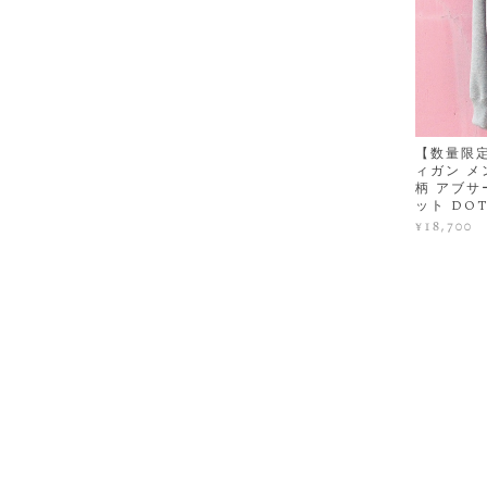
【数量限定
ィガン メ
柄 アブサ
ット DO
¥18,700