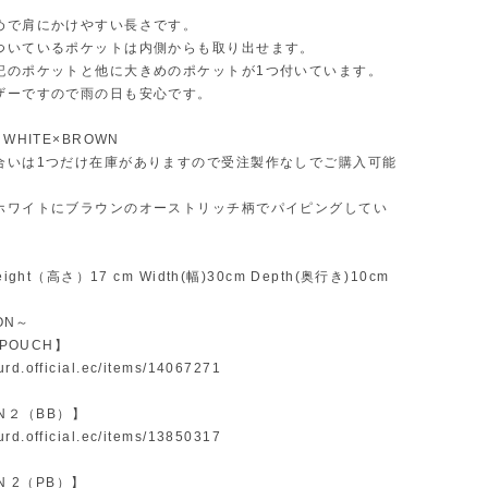
めで肩にかけやすい長さです。
ついているポケットは内側からも取り出せます。
記のポケットと他に大きめのポケットが1つ付いています。
ザーですので雨の日も安心です。
WHITE×BROWN
合いは1つだけ在庫がありますので受注製作なしでご購入可能
。
ホワイトにブラウンのオーストリッチ柄でパイピングしてい
ight（高さ）17 cm Width(幅)30cm Depth(奥行き)10cm
ION～
 POUCH】
surd.official.ec/items/14067271
IN２（BB）】
surd.official.ec/items/13850317
IN 2（PB）】