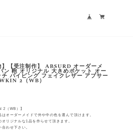
】【受注制作】 ABSURD オーダーメ
バン 鞄 オリジナル 大きめポケット オー
チ パイピング フェイクレザー アブサー
OWKIN 2（WB）
N 2（WB）】
品はオーダーメイドで外や中の色を選んで頂けます。
のオリジナルな1品を作らせて頂きます。
い合わせ下さい。