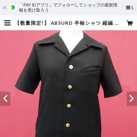
「PAY IDアプリ」でフォローしてショップの最新情
開く
報を受け取ろう
【数量限定!】 ABSURD 半袖シャツ 縮緬 開襟襟 斜めポケット アブサード MYMLAN（B） | absurd