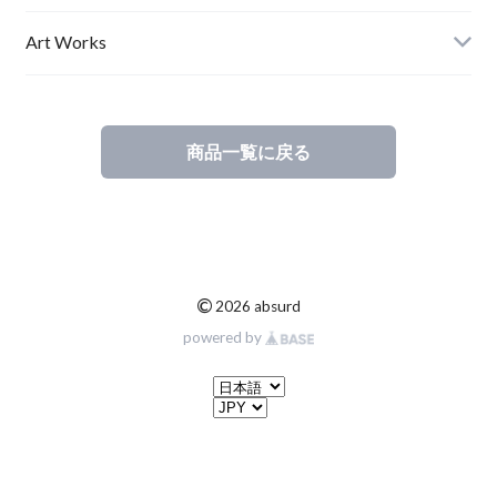
Ladies
Art Works
Kids
商品一覧に戻る
©
2026 absurd
powered by