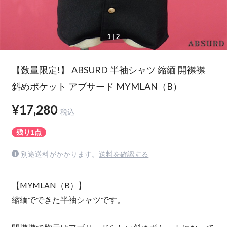
1
| 2
【数量限定!】 ABSURD 半袖シャツ 縮緬 開襟襟
斜めポケット アブサード MYMLAN（B）
¥17,280
税込
残り1点
別途送料がかかります。
送料を確認する
【MYMLAN（B）】
縮緬でできた半袖シャツです。