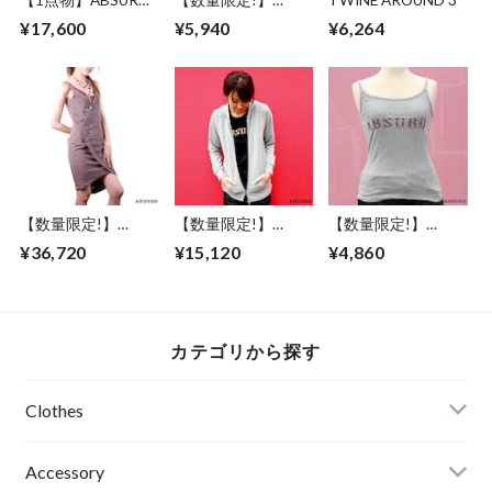
【1点物】ABSURD
【数量限定!】
TWINE AROUND 3
ネックレス レディ
ABSURD Ｔシャツ
¥17,600
¥5,940
¥6,264
ース 66㎝ サイズ調
オリジナルプリント
節可能 アジャスタ
スペード 星 刺繍 シ
ー付き ドレス パー
ンプル アブサード
ティー ロングネッ
The MUSIC
クレス 磁気ヘマタ
イト 天然石 ローズ
スワロ 人工パール
ゴールド Lamplight
2
【数量限定!】
【数量限定!】
【数量限定!】
ABSURD ドレス ワ
ABSURD パーカー
ABSURD キャミソ
¥36,720
¥15,120
¥4,860
ンピース 着物 襟元
前開き GRAY 龍 ガ
ール ノースリーブ
レース アーチ状 ラ
ンメタ プリント 裏
レディース GRAY 灰
イン 裏地和柄 アブ
毛 薄手アブサー
アブサード ロゴ
サード CUTLASS
ド
LOGOCAMI（G）
FISH
DRAGON3.1.1（G
カテゴリから探す
）
Clothes
Mens
Accessory