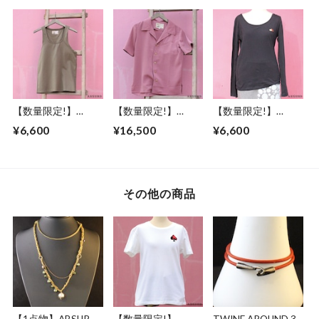
ズ レディース M / L
ズ レディース S / M
ンズ レディース M
ドクロモチーフ グ
/ L ドクロモチーフ
サイズ ドット柄 ア
レー アブサード
チャコール アブサ
ブサード ロゴ 裏起
DOKUROKUN（G
ード
毛 グレー 左右ポケ
）
DOKUROKUN（C）
ット DOT
【数量限定!】
【数量限定!】
【数量限定!】
ABSURD タンクト
ABSURD 半袖シャ
ABSURD ボートネ
¥6,600
¥16,500
¥6,600
ップ メンズ サイズ
ツ メンズ レディー
ック ロングＴシャ
M アブサード カー
ス XS S M L 縮緬 ウ
ツ メンズ レディー
キ 伸びにくい PURE
ッドボタン ダーク
ス サイズ XS S 刺繍
AND EASY
ピンク アブサード
ロンT 黒 BLACK ヘ
MYMLAN（P）
ッジホッグ アブサ
その他の商品
ード ワンポイント
HEDGE（ｌB）