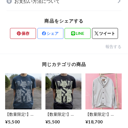
お支払い方法について
商品をシェアする
保存
シェア
LINE
ツイート
報告する
同じカテゴリの商品
【数量限定!】
【数量限定!】
【数量限定!】
ABSURD クルーネ
ABSURD クルーネ
ABSURD スウェッ
¥5,500
¥5,500
¥18,700
ックＴシャツ メン
ックＴシャツ メン
トカーディガン メ