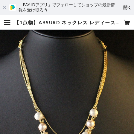
「PAY IDアプリ」でフォローしてショップの最新情
開く
報を受け取ろう
【1点物】ABSURD ネックレス レディース 53.5㎝ サイズ調節可能 アジャスター付き ドレス パーティー ゴールド コットンパール pieces -G- | absurd