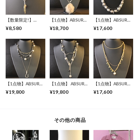
【数量限定!】
【1点物】ABSURD
【1点物】ABSURD
ABSURD ネックレ
ネックレス レディ
ネックレス レディ
¥8,580
¥18,700
¥17,600
ス レディース 72㎝
ース 71㎝ サイズ調
ース 53.5㎝ サイズ
サイズ調節可能 ド
節可能 アジャスタ
調節可能 アジャス
レス パーティー ド
ー付き ドレス パー
ター付き ドレス パ
クロ スワロビーズ
ティー シルバー ア
ーティー シルバー
アジャスター付き
メジスト 天然石 磁
コットンパール
Shuar
気ヘマタイト 天然
pieces -S-ー
石 人工パール ファ
ー Fist
【1点物】ABSURD
【1点物】 ABSURD
【1点物】ABSURD
ネックレス レディ
ネックレス レディ
ネックレス レディ
¥19,800
¥19,800
¥17,600
ース 73㎝ サイズ調
ース 73㎝ 樹脂 パー
ース 66㎝ サイズ調
節可能 ロング アジ
ル スワロビーズ ア
節可能 アジャスタ
ャスター付き ドレ
ジャスター付き ド
ー付き ドレス パー
ス パーティー ブラ
レス パーティー シ
ティー ロングネッ
ック シルバー ゴー
ルバー ブラック ロ
クレス 磁気ヘマタ
その他の商品
ルド ブラックダイ
ングネックレス Line
イト 天然石 ローズ
ヤ スワロ アメジス
Graph
スワロ 人工パール
ト ペリドット天然
ゴールド Lamplight
石 人工パール Take
2