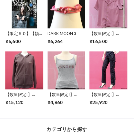
the bait
【限定５０】【額セ
DARK MOON 3
【数量限定!】
ット】ABSURD ア
ABSURD 半袖シャ
¥6,600
¥6,264
¥16,500
ートポスター【Bike
ツ メンズ レディー
way】A３サイズ
ス XS S M L 縮緬 ウ
ART デザイン 自転
ッドボタン ダーク
車 妖怪 道路標識 フ
ピンク アブサード
ァションフォト 見
MYMLAN（P）
越し入道 エディシ
ョンナンバー入り
アブサード
【数量限定!】
【数量限定!】
【数量限定!】
ABSURD パーカー
ABSURD キャミソ
ABSURD ストレー
¥15,120
¥4,860
¥25,920
前開き 龍 ガンメタ
ール ノースリーブ
トパンツ カーゴポ
プリント 裏毛 薄手
レディース GRAY 灰
ケット 個性的 ブラ
アブサード
アブサード ロゴ
ック 黒 アブサー
DRAGON3.1.1（B）
LOGOCAMI（G）
ドSYSTEM7
カテゴリから探す