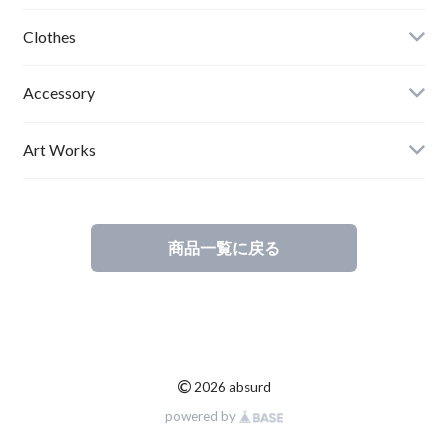
Clothes
Mens
Accessory
Ladies
Art Works
Kids
商品一覧に戻る
©
2026 absurd
powered by