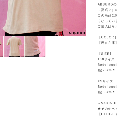
ABSURD
（夏眠？）
この商品に
くなってい
ご購入はそ
【COLOR】
【現在在庫】
【SIZE】
100サイズ
Body leng
幅)28cm Sl
XSサイズ
Body leng
幅)38cm Sl
～VARIAT
★その他ヘ
【HEDG