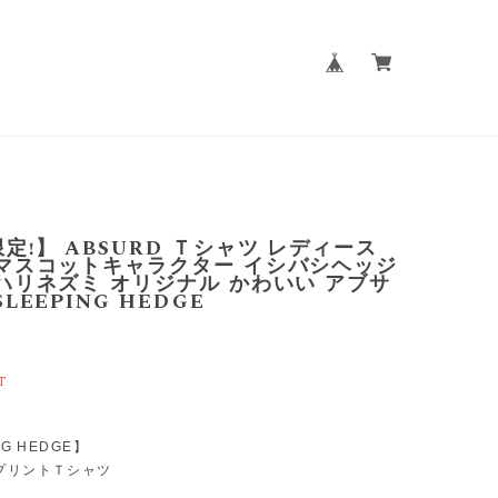
定!】 ABSURD Ｔシャツ レディース
 マスコットキャラクター イシバシヘッジ
ハリネズミ オリジナル かわいい アブサ
LEEPING HEDGE
T
NG HEDGE】
プリントＴシャツ