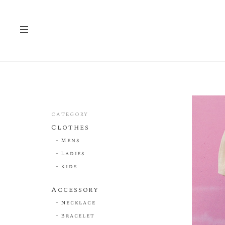
CATEGORY
Clothes
Mens
Ladies
Kids
Accessory
Necklace
Bracelet