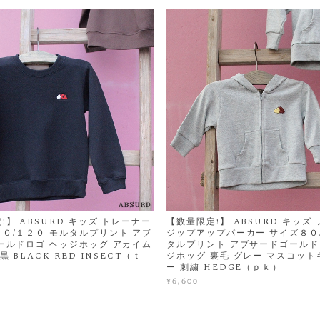
!】 ABSURD キッズ トレーナー
【数量限定!】 ABSURD キッズ
０/１２０ モルタルプリント アブ
ジップアップパーカー サイズ８０
ールドロゴ ヘッジホッグ アカイム
タルプリント アブサードゴールド
黒 BLACK RED INSECT（ｔ
ジホッグ 裏毛 グレー マスコッ
ー 刺繍 HEDGE（ｐｋ）
¥6,600