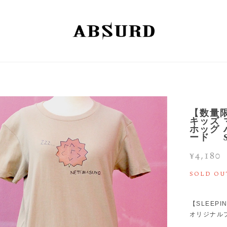
【数量限
キッズ
ホッグ 
ード S
¥4,180
SOLD OU
【SLEEPI
オリジナル