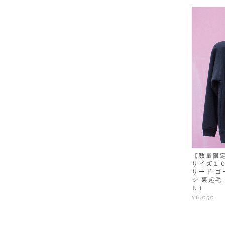
【数量限定
サイズ１０
サード ゴ
シ 裏起毛 
ｋ）
¥6,050