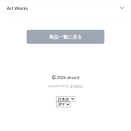
Ladies
Art Works
Kids
商品一覧に戻る
©
2026 absurd
powered by