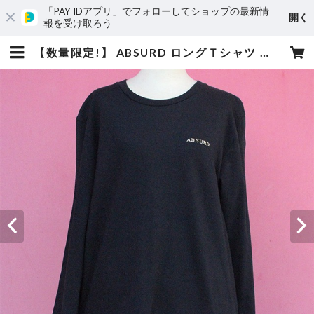
「PAY IDアプリ」でフォローしてショップの最新情
開く
報を受け取ろう
【数量限定!】 ABSURD ロングＴシャツ メンズ レディース ロンT ロゴ シンプル 金色 黒 BLACK アブサード LOGOSTITCH（B） | absurd