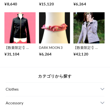
ABSURD ドレス マ
ABSURD パーカー
¥8,640
¥15,120
¥6,264
キシ丈 スペード星
前開き GRAY 龍 ガ
刺繍 ピンク アブサ
ンメタ プリント 裏
ード SUGAR RAY
毛 薄手アブサー
ド
DRAGON3.1.1（G
）
【数量限定!】
DARK MOON 3
【数量限定!】
ABSURD ブルゾン
ABSURD ライダー
¥31,104
¥6,264
¥42,120
黒 BLACK 金 サテン
スダブルPARPLE 紫
レディース メンズ
和柄 ハイカラ レデ
アブサード
ィース メンズ 大き
THUNDR
なポケット アブサ
BOLT（B）
ード REVOLVER
カテゴリから探す
Clothes
Mens
Accessory