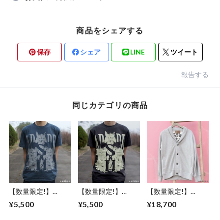
商品をシェアする
保存
シェア
LINE
ツイート
報告する
同じカテゴリの商品
【数量限定!】
【数量限定!】
【数量限定!】
ABSURD クルーネ
ABSURD クルーネ
ABSURD スウェッ
¥5,500
¥5,500
¥18,700
ックＴシャツ メン
ックＴシャツ メン
トカーディガン メ
ズ レディース M / L
ズ レディース S / M
ンズ レディース M