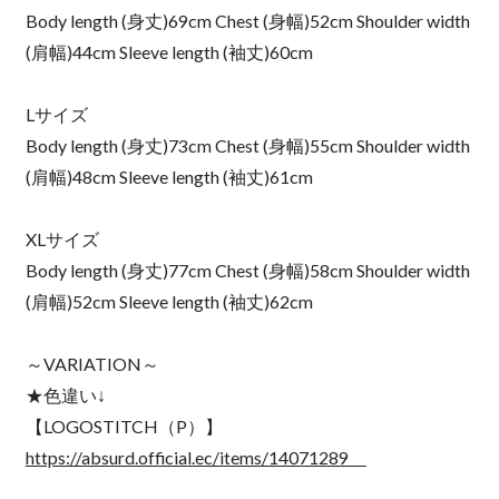
Body length (身丈)69cm Chest (身幅)52cm Shoulder width
(肩幅)44cm Sleeve length (袖丈)60cm
Lサイズ
Body length (身丈)73cm Chest (身幅)55cm Shoulder width
(肩幅)48cm Sleeve length (袖丈)61cm
XLサイズ
Body length (身丈)77cm Chest (身幅)58cm Shoulder width
(肩幅)52cm Sleeve length (袖丈)62cm
～VARIATION～
★色違い↓
【LOGOSTITCH（P）】
https://absurd.official.ec/items/14071289