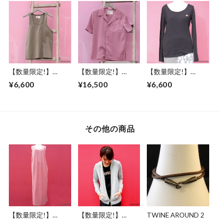
ドクロモチーフ グ
/ L ドクロモチーフ
サイズ ドット柄 ア
レー アブサード
チャコール アブサ
ブサード ロゴ 裏起
DOKUROKUN（G
ード
毛 グレー 左右ポケ
）
DOKUROKUN（C）
ット DOT
【数量限定!】
【数量限定!】
【数量限定!】
ABSURD タンクト
ABSURD 半袖シャ
ABSURD ボートネ
¥6,600
¥16,500
¥6,600
ップ メンズ サイズ
ツ メンズ レディー
ック ロングＴシャ
M アブサード カー
ス XS S M L 縮緬 ウ
ツ メンズ レディー
キ 伸びにくい PURE
ッドボタン ダーク
ス サイズ XS S 刺繍
AND EASY
ピンク アブサード
ロンT 黒 BLACK ヘ
MYMLAN（P）
ッジホッグ アブサ
その他の商品
ード ワンポイント
HEDGE（ｌB）
【数量限定!】
【数量限定!】
TWINE AROUND 2