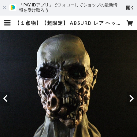
「PAY IDアプリ」でフォローしてショップの最新情
開く
報を受け取ろう
【１点物】【超限定】 ABSURD レア ヘッドフィギュア PLA樹脂 オリジナル ゾンビ Zombie インテリア ホラー 28cm Dorodoro Kun | absurd