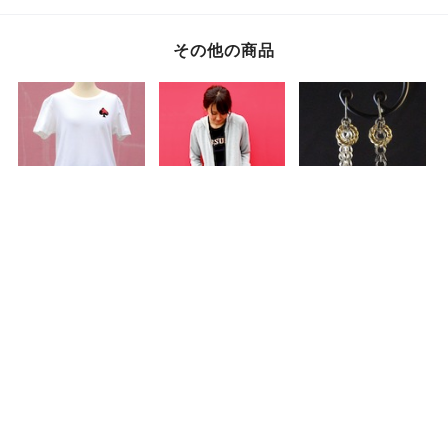
ル 高さ26.5cm イン
ル 高さ27.5cm イン
高さ27cm インテリ
テリア ホラー
テリア ホラー
ア ホラー
Hadairo San
MKST Kun (Me
Nagaburo Kun
その他の商品
Kara Syokusyu ga
Tobideta)
¥80,300
カートに入れる
税込
【数量限定!】
【数量限定!】
Paladin ーSー
この商品の配送方法は下記のとおりです。
このショップでは年齢確認が必要な商品を扱っておりま
ABSURD Ｔシャツ
ABSURD パーカー
お受け取り可能な営業時間
¥5,940
¥15,120
¥4,104
販売開始が近くなりましたら、登録したメールアドレス
オリジナルプリント
前開き GRAY 龍 ガ
¥30,000以上のお買い上げで送料が無料になります。
す
PAY ID あと払い
宛にお知らせします。
スペード 星 刺繍 シ
ンメタ プリント 裏
お手数ですが年齢確認にご協力をお願いします
ンプル アブサード
毛 薄手アブサー
※ 販売の期間変更や、販売停止時にはメールは送信されません。
The MUSIC
ド
佐川急便
※ @thebase.inからのメール受信許可設定をお願いします。
DRAGON3.1.1（G
お客様の年齢を入力してください
PAY ID 翌月あと払いは、1ヶ月のご利用分を翌月にまとめて
）
地域により異なります
詳細を見る ＋
お支払いいただける決済方法です。
お受け取り住所
メールアドレス
私は
歳です
支払い手数料 :
¥350
【数量限定!】
【１点物】【受注制
【数量限定!】
ABSURD Ｔシャツ
作】 ABSURD オー
ABSURD ドレス ワ