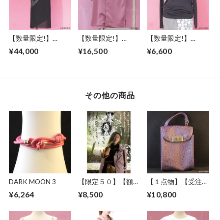
【数量限定!】
【数量限定!】
【数量限定!】
ABSURD ワンピー
ABSURD 半袖シャ
ABSURD ボートネ
¥44,000
¥16,500
¥6,600
ス レディース サイ
ツ メンズ レディー
ックロングＴシャツ
ズＳ アブサード サ
ス XS S M L 縮緬 ウ
メンズ レディース
テン 黒 ブラック 振
ッドボタン ダーク
サイズS 風鈴 刺繍
袖 ツギハギ デザイ
ピンク アブサード
ロンT 黒 BLACK ア
ン 金ステッチ 透け
MYMLAN（P）
ブサード GOLDFISH
その他の商品
感 斜めカット サイ
WIND CHIMES
ドファスナー
JET'AIME MOI NON
PLUS
DARK MOON 3
【限定５０】【額セ
【１点物】【受注制
ット】ABSURD ア
作】 ABSURD オー
¥6,264
¥8,500
¥10,800
ートポスター
ダーメイド ポーチ
【Stop Line】A2サ
カバン 鞄 オリジナ
イズ ART デザイン
ル オーストリッチ