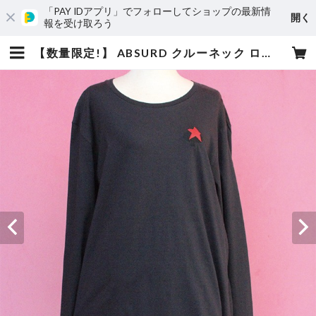
「PAY IDアプリ」でフォローしてショップの最新情
開く
報を受け取ろう
【数量限定!】 ABSURD クルーネック ロングＴシャツ メンズ レディース サイズM 星 スペード 刺繍 シンプル ロンT 黒 BLACK アブサード Overlap（B） | absurd