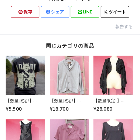
保存
シェア
LINE
ツイート
報告する
同じカテゴリの商品
【数量限定!】
【数量限定!】
【数量限定!】
ABSURD クルーネ
ABSURD スウェッ
ABSURD ボレロ レ
¥5,500
¥18,700
¥28,080
ックＴシャツ メン
トカーディガン メ
ディース サイズＳ
ズ レディース S / M
ンズ レディース M
アブサード ロゴ 黒
/ L ドクロモチーフ
サイズ ドット柄 ア
ブラック 振袖 ツギ
チャコール アブサ
ブサード ロゴ 裏起
ハギ デザイン 金ス
ード
毛 グレー 左右ポケ
テッチ FLAP
DOKUROKUN（C）
ット DOT