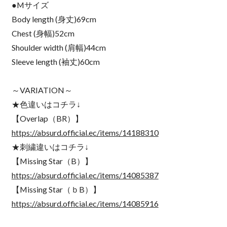
●Mサイズ
Body length (身丈)69cm
Chest (身幅)52cm
Shoulder width (肩幅)44cm
Sleeve length (袖丈)60cm
～VARIATION～
★色違いはコチラ↓
【Overlap（BR）】
https://absurd.official.ec/items/14188310
★刺繍違いはコチラ↓
【Missing Star（B）】
https://absurd.official.ec/items/14085387
【Missing Star（ｂB）】
https://absurd.official.ec/items/14085916