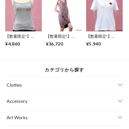
停止線 道路標識 妖
パイピング フェイ
怪 ファションフォ
クレザー ベルトル
ト 天井舐め エディ
ープ アブサード
ションナンバー入り
SNOWKIN Jr（P）
アブサード
【数量限定!】
【数量限定!】
【数量限定!】
ABSURD キャミソ
ABSURD ドレス ワ
ABSURD Ｔシャツ
¥4,860
¥36,720
¥5,940
ール ノースリーブ
ンピース 着物 襟元
オリジナルプリント
レディース GRAY 灰
レース アーチ状 ラ
スペード 星 刺繍 シ
アブサード ロゴ
イン 裏地和柄 アブ
ンプル アブサード
LOGOCAMI（G）
サード CUTLASS
The MUSIC
FISH
カテゴリから探す
Clothes
Mens
Accessory
Ladies
Art Works