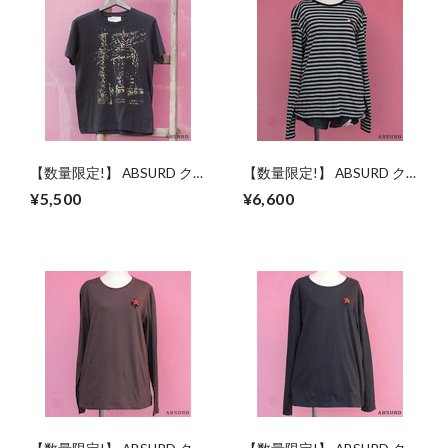
【数量限定!】 ABSURD ク
【数量限定!】 ABSURD ク
ルーネックＴシャツ メンズ
ルーネック ロングＴシャツ
¥5,500
¥6,600
レディース Mサイズ キラキ
メンズ レディース サイズM
ラCHARCOAL GRAY チャコ
ヘッジホッグ ハリネズミ 刺
ールグレー プリントＴシャ
繍 ロンT 黒 灰
ツ アブサード NAKED
BLACK×GRAY しましま ボ
KING（C）
ーダー ワンポイント シンプ
ル アブサード HIDE & SEEK