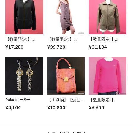
【数量限定!】
【数量限定!】
【数量限定!】
ABSURD パーカー
ABSURD ドレス ワ
ABSURD ブルゾン
¥17,280
¥36,720
¥31,104
両サイド レース ベ
ンピース 着物 襟元
カーキ KHAKI レデ
ンチレーション機能
レース アーチ状 ラ
ィース メンズ アブ
フード アブサード
イン 裏地和柄 アブ
サード THUNDR
VENTILATION
サード CUTLASS
BOLT（K）
FISH
Paladin ーSー
【１点物】【受注制
【数量限定!】
作】 ABSURD オー
ABSURD ロングＴ
¥4,104
¥10,800
¥6,600
ダーメイド ポーチ
シャツ メンズ レデ
カバン 鞄 オリジナ
ィース ロンT ロゴ
ル オーストリッチ
シンプル 金色 ピン
パイピング フェイ
ク PINK アブサー
クレザー ベルトル
ド