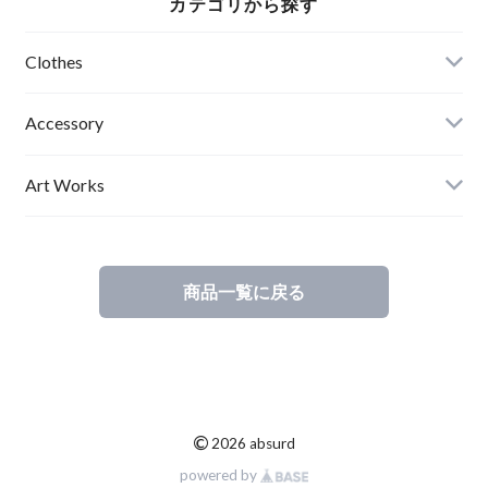
カテゴリから探す
ープ アブサード
LOGOSTITCH（P）
SNOWKIN Jr（R）
Clothes
Mens
Accessory
Ladies
Art Works
Kids
商品一覧に戻る
©
2026 absurd
powered by