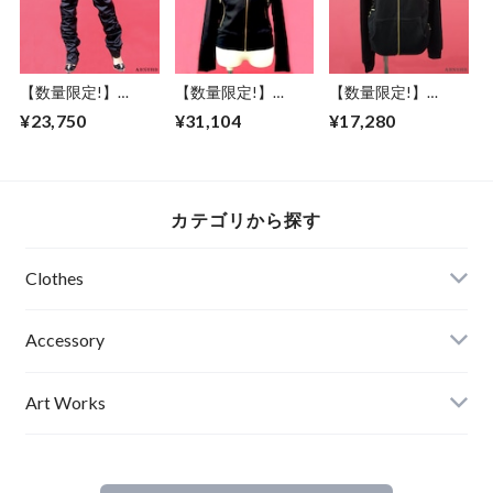
【数量限定!】
【数量限定!】
【数量限定!】
ABSURD ロングパ
ABSURD ブルゾン
ABSURD パーカー
¥23,750
¥31,104
¥17,280
ンツ タック BLACK
黒 BLACK 金 サテン
両サイド レース ベ
アブサード SPACE
レディース メンズ
ンチレーション機能
COWBOY
アブサード
フード アブサード
THUNDR
VENTILATION
BOLT（B）
カテゴリから探す
Clothes
Mens
Accessory
Ladies
Art Works
Kids