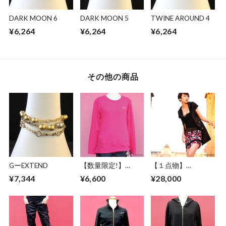
DARK MOON 6
DARK MOON 5
TWINE AROUND 4
¥6,264
¥6,264
¥6,264
その他の商品
GーEXTEND
【数量限定!】
【１点物】
ABSURD ロングＴ
ABSURD ワンピー
¥7,344
¥6,600
¥28,000
シャツ メンズ レデ
ス サテン パーティ
ィース ロンT ロゴ
ー ドレス ジャケッ
シンプル 金色 ピン
ト BLACK アブサー
ク PINK アブサー
ド FAKE STAR
ド
LOGOSTITCH（P）