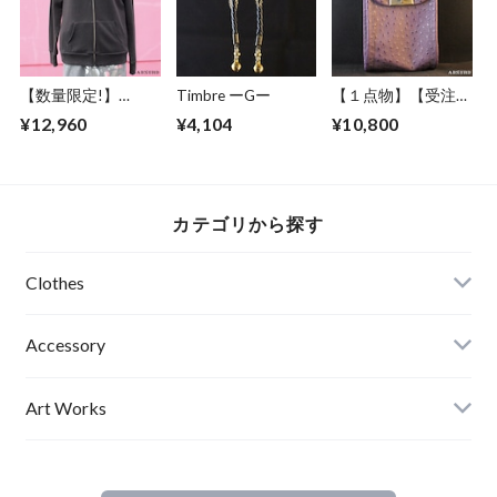
アブサード
ァションフォト 影
SNOWKIN２
女 エディションナ
（PB）
ンバー入り アブサ
ード
【数量限定!】
Timbre ーGー
【１点物】【受注制
ABSURD パーカー
作】 ABSURD オー
¥12,960
¥4,104
¥10,800
前開き 龍 ガンメタ
ダーメイド ポーチ
プリント DARK
カバン 鞄 オリジナ
GRAY 裏毛 薄手アブ
ル オーストリッチ
サード
パイピング フェイ
DRAGON3.1.2（DG
クレザー ベルトル
カテゴリから探す
）
ープ アブサード
SNOWKIN Jr（P）
Clothes
Mens
Accessory
Ladies
Art Works
Kids