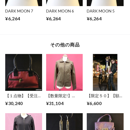
DARK MOON 7
DARK MOON 6
DARK MOON 5
¥6,264
¥6,264
¥6,264
その他の商品
【１点物】【受注制
【数量限定!】
【限定５０】【額セ
作】 ABSURD オー
ABSURD ブルゾン
ット】ABSURD ア
¥30,240
¥31,104
¥6,600
ダーメイド カバン
カーキ KHAKI レデ
ートポスター
鞄 オリジナル 大き
ィース メンズ アブ
【Priority road】A
めポケット オース
サード THUNDR
３サイズ ART デザ
トリッチ パイピン
BOLT（K）
イン 優先道路 道路
グ フェイクレザー
標識 通天閣 妖怪 フ