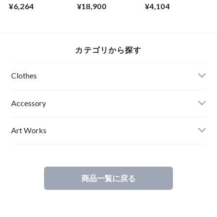
ABSURD ショート
¥6,264
¥18,900
¥4,104
パンツ レディース
ヒョウ柄 受注制作
可能 アブサード
FLASH BACK（豹）
カテゴリから探す
Clothes
Mens
Accessory
Ladies
Art Works
Kids
商品一覧に戻る