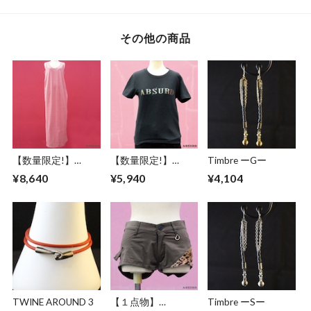
その他の商品
【数量限定!】
【数量限定!】
Timbre ーGー
ABSURD ドレス マ
ABSURD Ｔシャツ
¥8,640
¥5,940
¥4,104
キシ丈 スペード星
オリジナルプリント
刺繍 ピンク アブサ
ガンメタ メタリッ
ード SUGAR RAY
クグリーン 黒 アブ
サード LOGO-T1
TWINE AROUND 3
【１点物】
Timbre ーSー