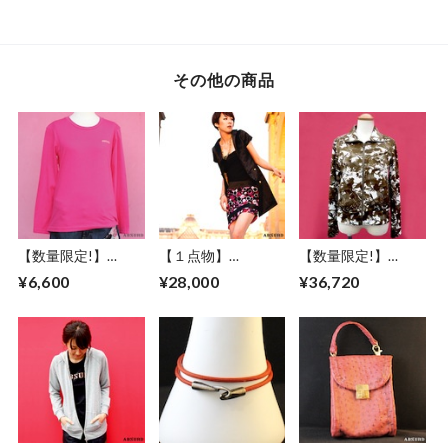
M アブサード カー
ス XS S M L 縮緬 ウ
ツ メンズ レディー
キ 伸びにくい PURE
ッドボタン ダーク
ス サイズ XS S 刺繍
AND EASY
ピンク アブサード
ロンT 黒 BLACK ヘ
MYMLAN（P）
ッジホッグ アブサ
その他の商品
ード ワンポイント
HEDGE（ｌB）
【数量限定!】
【１点物】
【数量限定!】
ABSURD ロングＴ
ABSURD ワンピー
ABSURD ブルゾン
¥6,600
¥28,000
¥36,720
シャツ メンズ レデ
ス サテン パーティ
KHAKI カーキ 柄 レ
ィース ロンT ロゴ
ー ドレス ジャケッ
ディース メンズ ア
シンプル 金色 ピン
ト BLACK アブサー
ブサード UKRAINE
ク PINK アブサー
ド FAKE STAR
ド
LOGOSTITCH（P）