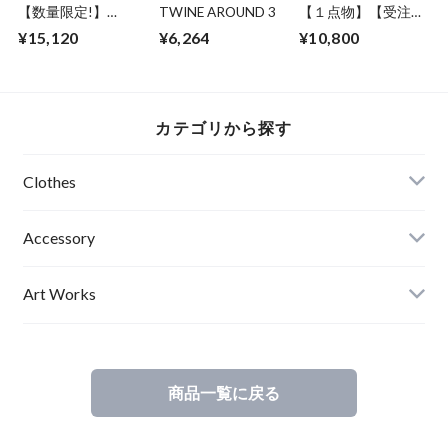
【数量限定!】
TWINE AROUND 3
【１点物】【受注制
ABSURD パーカー
作】 ABSURD オー
¥15,120
¥6,264
¥10,800
前開き GRAY 龍 ガ
ダーメイド ポーチ
ンメタ プリント 裏
カバン 鞄 オリジナ
毛 薄手アブサー
ル オーストリッチ
ド
パイピング フェイ
DRAGON3.1.1（G
クレザー ベルトル
カテゴリから探す
）
ープ アブサード
SNOWKIN Jr（R）
Clothes
Mens
Accessory
Ladies
Art Works
Kids
商品一覧に戻る