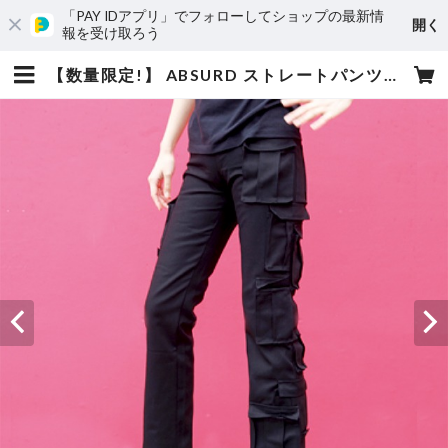
「PAY IDアプリ」でフォローしてショップの最新情
開く
報を受け取ろう
【数量限定!】 ABSURD ストレートパンツ カーゴポケット 個性的 ブラック 黒 アブサードSYSTEM7 | absurd