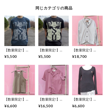
同じカテゴリの商品
【数量限定!】
【数量限定!】
【数量限定!】
ABSURD クルーネ
ABSURD クルーネ
ABSURD スウェッ
¥5,500
¥5,500
¥18,700
ックＴシャツ メン
ックＴシャツ メン
トカーディガン メ
ズ レディース M / L
ズ レディース S / M
ンズ レディース M
ドクロモチーフ グ
/ L ドクロモチーフ
サイズ ドット柄 ア
レー アブサード
チャコール アブサ
ブサード ロゴ 裏起
DOKUROKUN（G
ード
毛 グレー 左右ポケ
）
DOKUROKUN（C）
ット DOT
【数量限定!】
【数量限定!】
【数量限定!】
ABSURD タンクト
ABSURD 半袖シャ
ABSURD ボートネ
¥6,600
¥16,500
¥6,600
ップ メンズ サイズ
ツ メンズ レディー
ック ロングＴシャ