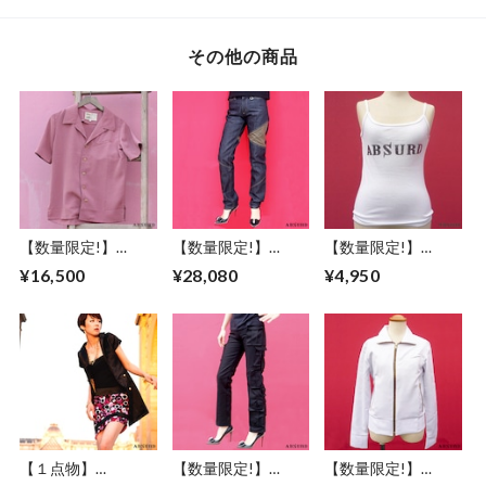
キ 伸びにくい PURE
ッドボタン ダーク
ス サイズ XS S 刺繍
AND EASY
ピンク アブサード
ロンT 黒 BLACK ヘ
MYMLAN（P）
ッジホッグ アブサ
その他の商品
ード ワンポイント
HEDGE（ｌB）
【数量限定!】
【数量限定!】
【数量限定!】
ABSURD 半袖シャ
ABSURD デニム ロ
ABSURD キャミソ
¥16,500
¥28,080
¥4,950
ツ メンズ レディー
ング パンツ カーキ
ール ノースリーブ
ス XS S M L 縮緬 ウ
ジーンズ INDIGO ア
レディース WHITE
ッドボタン ダーク
ブサード APHEX
白 アブサード ロゴ
ピンク アブサード
TWEN
LOGOCAMI（W）
MYMLAN（P）
【１点物】
【数量限定!】
【数量限定!】