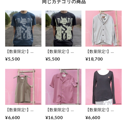
同じカテゴリの商品
【数量限定!】
【数量限定!】
【数量限定!】
ABSURD クルーネ
ABSURD クルーネ
ABSURD スウェッ
¥5,500
¥5,500
¥18,700
ックＴシャツ メン
ックＴシャツ メン
トカーディガン メ
ズ レディース M / L
ズ レディース S / M
ンズ レディース M
ドクロモチーフ グ
/ L ドクロモチーフ
サイズ ドット柄 ア
レー アブサード
チャコール アブサ
ブサード ロゴ 裏起
DOKUROKUN（G
ード
毛 グレー 左右ポケ
）
DOKUROKUN（C）
ット DOT
【数量限定!】
【数量限定!】
【数量限定!】
ABSURD タンクト
ABSURD 半袖シャ
ABSURD ボートネ
¥6,600
¥16,500
¥6,600
ップ メンズ サイズ
ツ メンズ レディー
ック ロングＴシャ
M アブサード カー
ス XS S M L 縮緬 ウ
ツ メンズ レディー