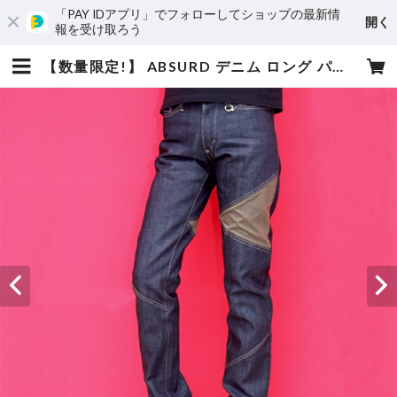
「PAY IDアプリ」でフォローしてショップの最新情
開く
報を受け取ろう
【数量限定!】 ABSURD デニム ロング パンツ カーキ ジーンズ INDIGO アブサード APHEX TWEN | absurd