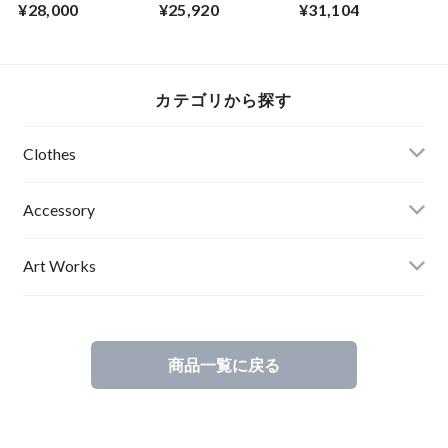
ABSURD ワンピー
ABSURD ストレー
ABSURD ブルゾン
¥28,000
¥25,920
¥31,104
ス サテン パーティ
トパンツ カーゴポ
ホワイト 竹 柄 レデ
ー ドレス ジャケッ
ケット 個性的 ブラ
ィース メンズ アブ
ト BLACK アブサー
ック 黒 アブサー
サード THUNDR
ド FAKE STAR
ドSYSTEM7
BOLT（W）
カテゴリから探す
Clothes
Mens
Accessory
Ladies
Art Works
Kids
商品一覧に戻る