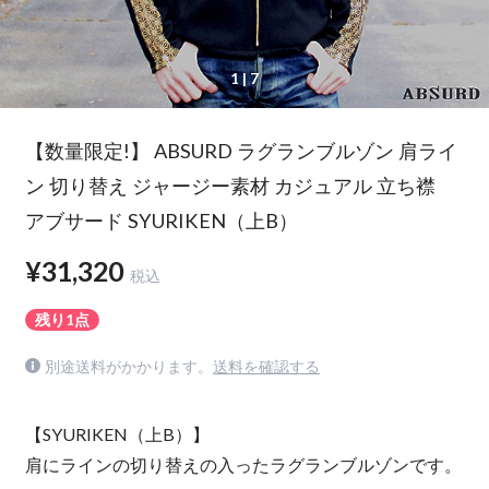
1
| 7
【数量限定!】 ABSURD ラグランブルゾン 肩ライ
ン 切り替え ジャージー素材 カジュアル 立ち襟
アブサード SYURIKEN（上B）
¥31,320
税込
残り1点
別途送料がかかります。
送料を確認する
【SYURIKEN（上B）】
肩にラインの切り替えの入ったラグランブルゾンです。