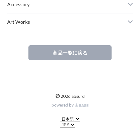
Mens
Accessory
Ladies
Art Works
Kids
商品一覧に戻る
©
2026 absurd
powered by