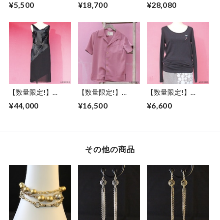
ABSURD クルーネ
ABSURD スウェッ
ABSURD ボレロ レ
¥5,500
¥18,700
¥28,080
ックＴシャツ メン
トカーディガン メ
ディース サイズＳ
ズ レディース S / M
ンズ レディース M
アブサード ロゴ 黒
/ L ドクロモチーフ
サイズ ドット柄 ア
ブラック 振袖 ツギ
チャコール アブサ
ブサード ロゴ 裏起
ハギ デザイン 金ス
ード
毛 グレー 左右ポケ
テッチ FLAP
DOKUROKUN（C）
ット DOT
【数量限定!】
【数量限定!】
【数量限定!】
ABSURD ワンピー
ABSURD 半袖シャ
ABSURD ボートネ
¥44,000
¥16,500
¥6,600
ス レディース サイ
ツ メンズ レディー
ックロングＴシャツ
ズＳ アブサード サ
ス XS S M L 縮緬 ウ
メンズ レディース
テン 黒 ブラック 振
ッドボタン ダーク
サイズS 風鈴 刺繍
袖 ツギハギ デザイ
ピンク アブサード
ロンT 黒 BLACK ア
ン 金ステッチ 透け
MYMLAN（P）
ブサード GOLDFISH
その他の商品
感 斜めカット サイ
WIND CHIMES
ドファスナー
JET'AIME MOI NON
PLUS