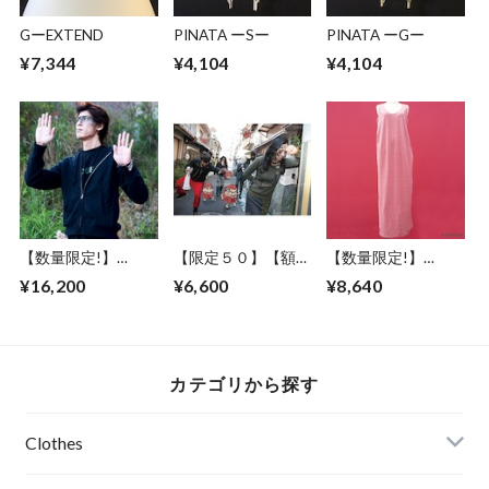
GーEXTEND
PINATA ーSー
PINATA ーGー
¥7,344
¥4,104
¥4,104
【数量限定!】
【限定５０】【額セ
【数量限定!】
ABSURD パーカー
ット】ABSURD ア
ABSURD ドレス マ
¥16,200
¥6,600
¥8,640
前開き 龍 ガンメタ
ートポスター
キシ丈 スペード星
プリント BLACK 裏
【Stop】A３サイズ
刺繍 ピンク アブサ
毛 薄手アブサード
ART デザイン 一時
ード SUGAR RAY
DRAGON3.2.1（B）
停止 道路標識 妖怪
ファションフォト
カテゴリから探す
達磨 だるま エディ
ションナンバー入り
アブサード
Clothes