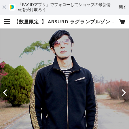
「PAY IDアプリ」でフォローしてショップの最新情
開く
報を受け取ろう
【数量限定!】 ABSURD ラグランブルゾン 肩ライン 切り替え ジャージー素材 カジュアル 立ち襟 アブサード SYURIKEN（上B） | absurd