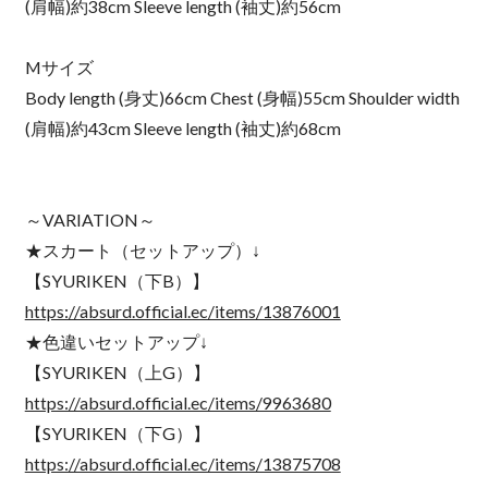
(肩幅)約38cm Sleeve length (袖丈)約56cm
Mサイズ
Body length (身丈)66cm Chest (身幅)55cm Shoulder width
(肩幅)約43cm Sleeve length (袖丈)約68cm
～VARIATION～
★スカート（セットアップ）↓
【SYURIKEN（下B）】
https://absurd.official.ec/items/13876001
★色違いセットアップ↓
【SYURIKEN（上G）】
https://absurd.official.ec/items/9963680
【SYURIKEN（下G）】
https://absurd.official.ec/items/13875708