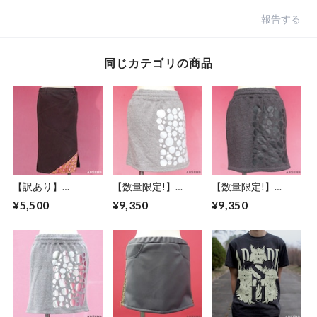
報告する
同じカテゴリの商品
【訳あり】
【数量限定!】
【数量限定!】
ABSURD スカート
ABSURDスカート
ABSURD スカート
¥5,500
¥9,350
¥9,350
レディース サイズ
レディース フリー
レディース フリー
XS １点物 紫
サイズ 裏毛 スウェ
サイズ M ウエスト
PURPLE アブサード
ット ウエストゴム
ゴム 裏毛 スウェッ
CRY LEES
両サイドポケット
ト 両サイドポケッ
白 灰 GRAY×WHITE
ト 灰 DARK
アブサード GOO
GRAY×DARK GRAY
GOO DOLLS（G）
アブサード GOO
GOO DOLLS（D）