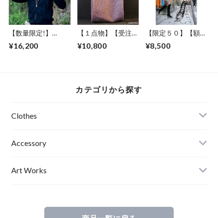
【数量限定!】
【１点物】【受注制
【限定５０】【額セ
ABSURD パーカー
作】 ABSURD オー
ット】ABSURD ア
¥16,200
¥10,800
¥8,500
前開き 龍 ガンメタ
ダーメイド ポーチ
ートポスター
プリント BLACK 裏
カバン 鞄 オリジナ
【Animal Crossing】
毛 薄手アブサード
ル オーストリッチ
A２サイズ ART デ
DRAGON3.2.1（B）
パイピング フェイ
ザイン 道路標識 動
クレザー ベルトル
物注意 妖怪 ファシ
カテゴリから探す
ープ アブサード
ョンフォト 大百足
SNOWKIN Jr（P）
エディションナンバ
ー入り アブサード
Clothes
Mens
Accessory
Ladies
Art Works
Kids