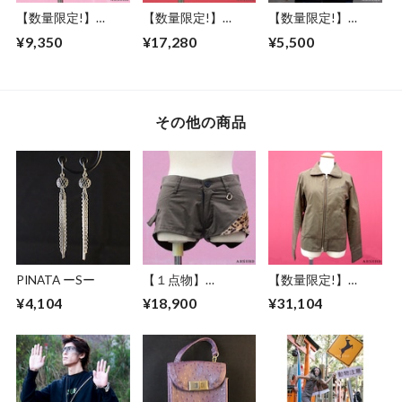
【数量限定!】
【数量限定!】
【数量限定!】
ABSURDスカート
ABSURD スカート
ABSURD クルーネ
¥9,350
¥17,280
¥5,500
レディース フリー
スリット ジップ サ
ックＴシャツ メン
サイズ 裏毛 スウェ
イドライン ジャー
ズ レディース S / M
ット ウエストゴム
ジー素材 セットア
/ L ドクロモチーフ
両サイドポケット
ップ グレー アブサ
チャコール アブサ
灰 銀 GRAY×SILVER
ード
ード
その他の商品
アブサード GOO
SYURIKEN（下G）
DOKUROKUN（C）
GOO DOLLS（GS）
PINATA ーSー
【１点物】
【数量限定!】
ABSURD ショート
ABSURD ブルゾン
¥4,104
¥18,900
¥31,104
パンツ レディース
カーキ KHAKI レデ
ヒョウ柄 受注制作
ィース メンズ アブ
可能 アブサード
サード THUNDR
FLASH BACK（豹）
BOLT（K）