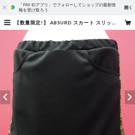
「PAY IDアプリ」でフォローしてショップの最新情
開く
報を受け取ろう
【数量限定!】 ABSURD スカート スリット ジップ サイドライン ジャージー素材 セットアップ アブサード SYURIKEN（下B） | absurd