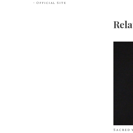
Official Site
Rela
Sacred 