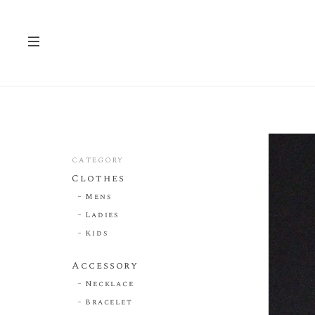
CATEGORY
Clothes
Mens
Ladies
Kids
Accessory
Necklace
Bracelet