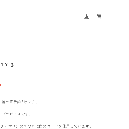
ty 3
T
。輪の直径約2センチ。
イプのピアスです。
アクアマリンのスワロに白のコードを使用しています。