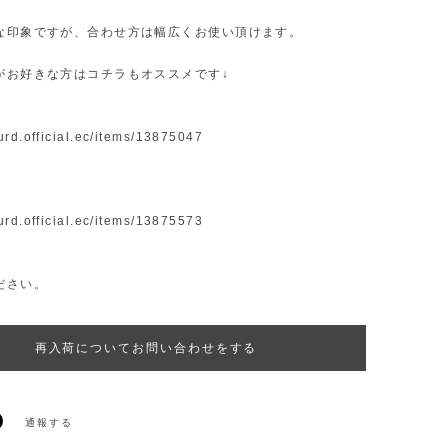
な印象ですが、合わせ方は幅広くお使い頂けます。
がお好きな方はコチラもオススメです↓
]
surd.official.ec/items/13875047
]
surd.official.ec/items/13875573
ださい。
再入荷についてお問い合わせをする
通報する