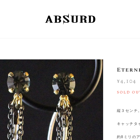
Eterni
¥4,104
SOLD OU
縦３センチ
キャッチタ
約8ミリの