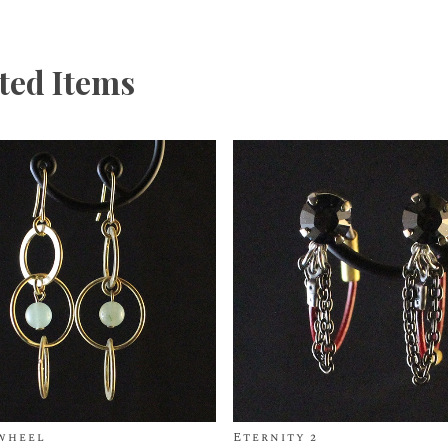
ted Items
wheel
Eternity 2