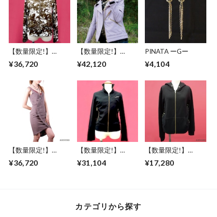
【数量限定!】
【数量限定!】
PINATA ーGー
ABSURD ブルゾン
ABSURD ライダー
¥36,720
¥42,120
¥4,104
KHAKI カーキ 柄 レ
スダブルPARPLE 紫
ディース メンズ ア
和柄 ハイカラ レデ
ブサード UKRAINE
ィース メンズ 大き
なポケット アブサ
ード REVOLVER
【数量限定!】
【数量限定!】
【数量限定!】
ABSURD ドレス ワ
ABSURD ブルゾン
ABSURD パーカー
¥36,720
¥31,104
¥17,280
ンピース 着物 襟元
黒 BLACK 金 サテン
両サイド レース ベ
レース アーチ状 ラ
レディース メンズ
ンチレーション機能
イン 裏地和柄 アブ
アブサード
フード アブサード
サード CUTLASS
THUNDR
VENTILATION
FISH
BOLT（B）
カテゴリから探す