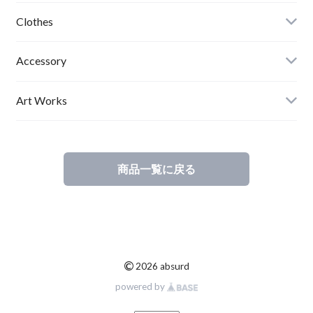
Clothes
Mens
Accessory
Ladies
Art Works
Kids
商品一覧に戻る
©
2026 absurd
powered by