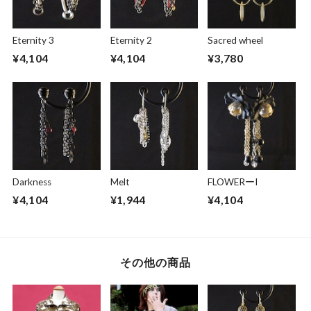
Eternity 3
Eternity 2
Sacred wheel
¥4,104
¥4,104
¥3,780
Darkness
Melt
FLOWERーI
¥4,104
¥1,944
¥4,104
その他の商品