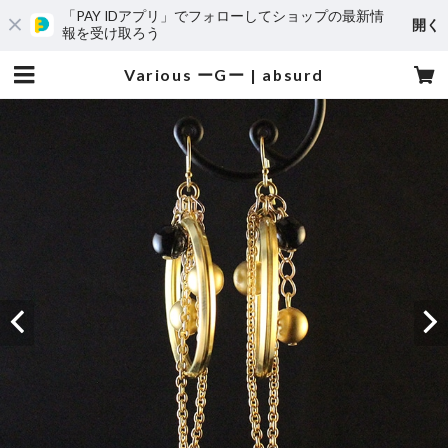
「PAY IDアプリ」でフォローしてショップの最新情
開く
報を受け取ろう
Various ーGー | absurd