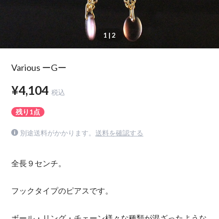
1
| 2
Various ーGー
¥4,104
税込
残り1点
別途送料がかかります。
送料を確認する
全長９センチ。
フックタイプのピアスです。
ボール・リング・チェーン様々な種類が混ざったような