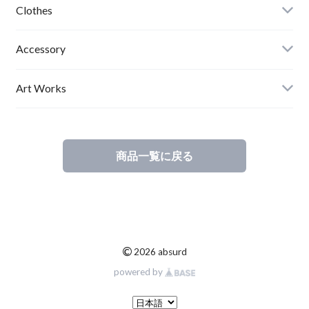
Clothes
Mens
Accessory
Ladies
Art Works
Kids
商品一覧に戻る
©
2026 absurd
powered by