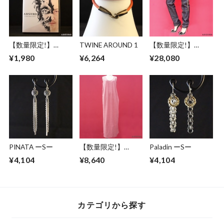
【数量限定!】
TWINE AROUND 1
【数量限定!】
ABSURD
ABSURD スリムス
¥1,980
¥6,264
¥28,080
Collection2014 （復
トレート ブラック
刻版） アブサード
デニム パンツ ハン
ミニ写真集 音楽 CD
ドウォームポケット
道路標識 妖怪
ゴールドステッチ
ジーンズ アブサー
ド RAMMSTEIN
PINATA ーSー
【数量限定!】
Paladin ーSー
ABSURD ドレス マ
¥4,104
¥8,640
¥4,104
キシ丈 スペード星
刺繍 ピンク アブサ
ード SUGAR RAY
カテゴリから探す