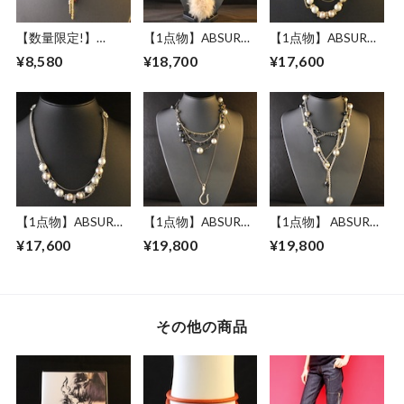
【数量限定!】
【1点物】ABSURD
【1点物】ABSURD
ABSURD ネックレ
ネックレス レディ
ネックレス レディ
¥8,580
¥18,700
¥17,600
ス レディース 72㎝
ース 71㎝ サイズ調
ース 53.5㎝ サイズ
サイズ調節可能 ド
節可能 アジャスタ
調節可能 アジャス
レス パーティー ド
ー付き ドレス パー
ター付き ドレス パ
クロ スワロビーズ
ティー シルバー ア
ーティー ゴールド
アジャスター付き
メジスト 天然石 磁
コットンパール
Shuar
気ヘマタイト 天然
pieces -G-
石 人工パール ファ
ー Fist
【1点物】ABSURD
【1点物】ABSURD
【1点物】 ABSURD
ネックレス レディ
ネックレス レディ
ネックレス レディ
¥17,600
¥19,800
¥19,800
ース 53.5㎝ サイズ
ース 73㎝ サイズ調
ース 73㎝ 樹脂 パー
調節可能 アジャス
節可能 ロング アジ
ル スワロビーズ ア
ター付き ドレス パ
ャスター付き ドレ
ジャスター付き ド
ーティー シルバー
ス パーティー ブラ
レス パーティー シ
コットンパール
ック シルバー ゴー
ルバー ブラック ロ
その他の商品
pieces -S-ー
ルド ブラックダイ
ングネックレス Line
ヤ スワロ アメジス
Graph
ト ペリドット天然
石 人工パール Take
the bait