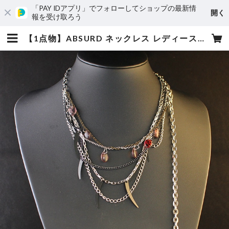
「PAY IDアプリ」でフォローしてショップの最新情
開く
報を受け取ろう
【1点物】ABSURD ネックレス レディース 47㎝ アジャスター付きネックレス サイズ調節可能 ドレス パーティー ロングネックレス ドイツアクリル 爪型 Wild tail | absurd