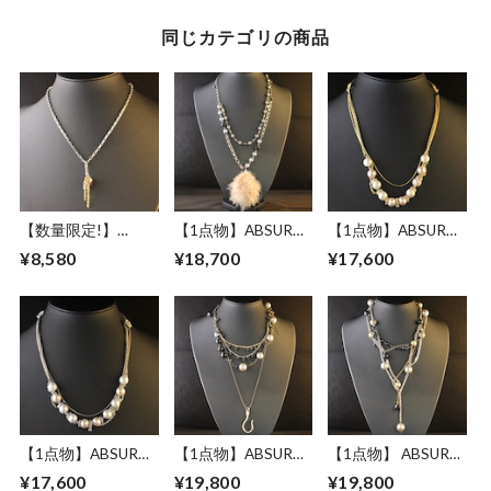
同じカテゴリの商品
【数量限定!】
【1点物】ABSURD
【1点物】ABSURD
ABSURD ネックレ
ネックレス レディ
ネックレス レディ
¥8,580
¥18,700
¥17,600
ス レディース 72㎝
ース 71㎝ サイズ調
ース 53.5㎝ サイズ
サイズ調節可能 ド
節可能 アジャスタ
調節可能 アジャス
レス パーティー ド
ー付き ドレス パー
ター付き ドレス パ
クロ スワロビーズ
ティー シルバー ア
ーティー ゴールド
アジャスター付き
メジスト 天然石 磁
コットンパール
Shuar
気ヘマタイト 天然
pieces -G-
石 人工パール ファ
ー Fist
【1点物】ABSURD
【1点物】ABSURD
【1点物】 ABSURD
ネックレス レディ
ネックレス レディ
ネックレス レディ
¥17,600
¥19,800
¥19,800
ース 53.5㎝ サイズ
ース 73㎝ サイズ調
ース 73㎝ 樹脂 パー