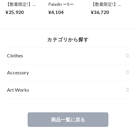
【数量限定!】
Paladin ーSー
【数量限定!】
ABSURD ストレー
ABSURD ドレス ワ
¥25,920
¥4,104
¥36,720
トパンツ カーゴポ
ンピース 着物 襟元
ケット 個性的 ブラ
レース アーチ状 ラ
ック 黒 アブサー
イン 裏地和柄 アブ
ドSYSTEM7
サード CUTLASS
FISH
カテゴリから探す
Clothes
Mens
Accessory
Ladies
Art Works
Kids
商品一覧に戻る