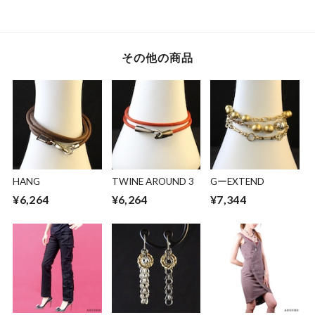
調節可能 アジャス
節可能 ロング アジ
ル スワロビーズ ア
ター付き ドレス パ
ャスター付き ドレ
ジャスター付き ド
ーティー シルバー
ス パーティー ブラ
レス パーティー シ
コットンパール
ック シルバー ゴー
ルバー ブラック ロ
その他の商品
pieces -S-ー
ルド ブラックダイ
ングネックレス Line
ヤ スワロ アメジス
Graph
ト ペリドット天然
石 人工パール Take
the bait
HANG
TWINE AROUND 3
GーEXTEND
¥6,264
¥6,264
¥7,344