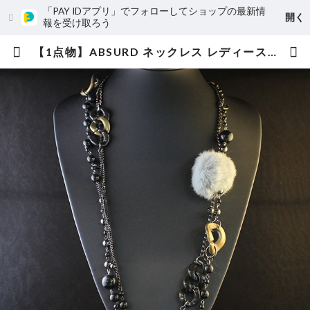
「PAY IDアプリ」でフォローしてショップの最新情
開く
報を受け取ろう
【1点物】ABSURD ネックレス レディース 87㎝ ロングネックレス アジャスター付き ドレス パーティー 磁気ヘマタイト 天然石 人工パール ゴールド ファー ドイツアクリル Attack | absurd