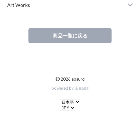
Ladies
Art Works
Kids
商品一覧に戻る
©
2026 absurd
powered by