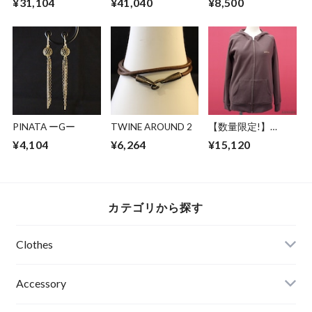
¥31,104
¥41,040
¥8,500
ホワイト 竹 柄 レデ
ト レディース メン
ートポスター
ィース メンズ アブ
ズ 金のステッチ タ
【Stop Line】A2サ
サード THUNDR
ック PINK ピンク ア
イズ ART デザイン
BOLT（W）
ブサード KING OF
停止線 道路標識 妖
KINGS（P）
怪 ファションフォ
ト 天井舐め エディ
ションナンバー入り
アブサード
PINATA ーGー
TWINE AROUND 2
【数量限定!】
ABSURD パーカー
¥4,104
¥6,264
¥15,120
前開き 龍 ガンメタ
プリント 裏毛 薄手
アブサード
DRAGON3.1.1（B）
カテゴリから探す
Clothes
Mens
Accessory