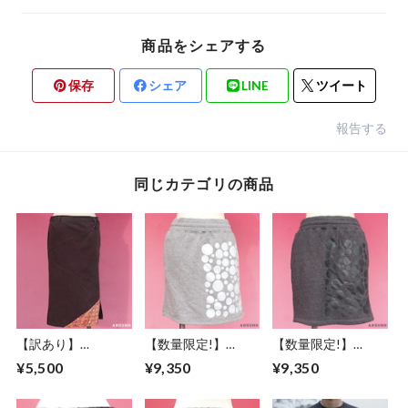
商品をシェアする
保存
シェア
LINE
ツイート
報告する
同じカテゴリの商品
【訳あり】
【数量限定!】
【数量限定!】
ABSURD スカート
ABSURDスカート
ABSURD スカート
¥5,500
¥9,350
¥9,350
レディース サイズ
レディース フリー
レディース フリー
XS １点物 紫
サイズ 裏毛 スウェ
サイズ M ウエスト
PURPLE アブサード
ット ウエストゴム
ゴム 裏毛 スウェッ