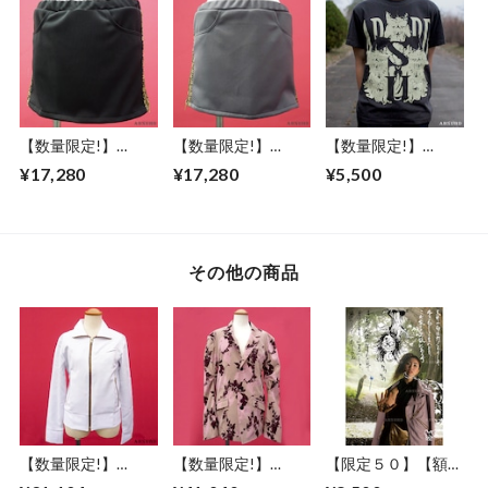
CRY LEES
両サイドポケット
ト 両サイドポケッ
白 灰 GRAY×WHITE
ト 灰 DARK
アブサード GOO
GRAY×DARK GRAY
GOO DOLLS（G）
アブサード GOO
GOO DOLLS（D）
【数量限定!】
【数量限定!】
【数量限定!】
ABSURD スカート
ABSURD スカート
ABSURD クルーネ
¥17,280
¥17,280
¥5,500
スリット ジップ サ
スリット ジップ サ
ックＴシャツ メン
イドライン ジャー
イドライン ジャー
ズ レディース S / M
ジー素材 セットア
ジー素材 セットア
/ L ドクロモチーフ
ップ アブサード
ップ グレー アブサ
チャコール アブサ
SYURIKEN（下B）
ード
ード
その他の商品
SYURIKEN（下G）
DOKUROKUN（C）
【数量限定!】
【数量限定!】
【限定５０】【額セ
ABSURD ブルゾン
ABSURD ジャケッ
ット】ABSURD ア