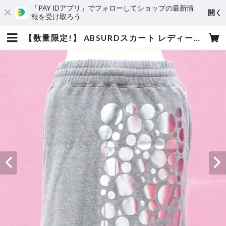
「PAY IDアプリ」でフォローしてショップの最新情
開く
報を受け取ろう
【数量限定!】 ABSURDスカート レディース フリーサイズ 裏毛 スウェット ウエストゴム 両サイドポケット 灰 銀 GRAY×SILVER アブサード GOO GOO DOLLS（GS） | absurd