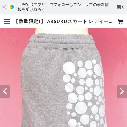
「PAY IDアプリ」でフォローしてショップの最新情
開く
報を受け取ろう
【数量限定!】 ABSURDスカート レディース フリーサイズ 裏毛 スウェット ウエストゴム 両サイドポケット 白 灰 GRAY×WHITE アブサード GOO GOO DOLLS（G） | absurd