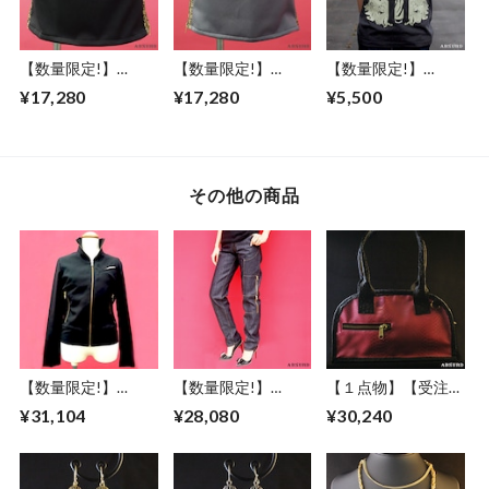
GOO DOLLS（D）
【数量限定!】
【数量限定!】
【数量限定!】
ABSURD スカート
ABSURD スカート
ABSURD クルーネ
¥17,280
¥17,280
¥5,500
スリット ジップ サ
スリット ジップ サ
ックＴシャツ メン
イドライン ジャー
イドライン ジャー
ズ レディース S / M
ジー素材 セットア
ジー素材 セットア
/ L ドクロモチーフ
ップ アブサード
ップ グレー アブサ
チャコール アブサ
SYURIKEN（下B）
ード
ード
その他の商品
SYURIKEN（下G）
DOKUROKUN（C）
【数量限定!】
【数量限定!】
【１点物】【受注制
ABSURD ブルゾン
ABSURD スリムス
作】 ABSURD オー
¥31,104
¥28,080
¥30,240
黒 BLACK 金 サテン
トレート ブラック
ダーメイド カバン
レディース メンズ
デニム パンツ ハン
鞄 オリジナル 大き
アブサード
ドウォームポケット
めポケット オース
THUNDR
ゴールドステッチ
トリッチ パイピン