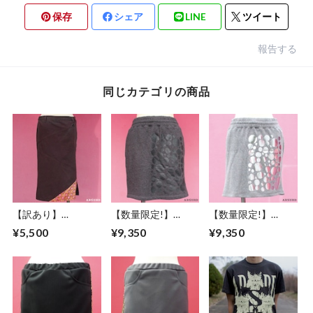
保存
シェア
LINE
ツイート
報告する
同じカテゴリの商品
【訳あり】
【数量限定!】
【数量限定!】
ABSURD スカート
ABSURD スカート
ABSURDスカート
¥5,500
¥9,350
¥9,350
レディース サイズ
レディース フリー
レディース フリー
XS １点物 紫
サイズ M ウエスト
サイズ 裏毛 スウェ
PURPLE アブサード
ゴム 裏毛 スウェッ
ット ウエストゴム
CRY LEES
ト 両サイドポケッ
両サイドポケット
ト 灰 DARK
灰 銀 GRAY×SILVER
GRAY×DARK GRAY
アブサード GOO
アブサード GOO
GOO DOLLS（GS）