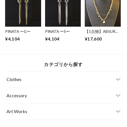
BOLT（B）
ジーンズ アブサー
グ フェイクレザー
ド RAMMSTEIN
アブサード
SNOWKIN２
（PB）
PINATA ーGー
PINATA ーSー
【1点物】ABSURD
ネックレス レディ
¥4,104
¥4,104
¥17,600
ース 66㎝ サイズ調
節可能 アジャスタ
ー付き ドレス パー
ティー ロングネッ
クレス 磁気ヘマタ
カテゴリから探す
イト 天然石 ローズ
スワロ 人工パール
ゴールド Lamplight
Clothes
2
Mens
Accessory
Ladies
Art Works
Kids