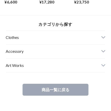
¥6,600
¥17,280
¥23,750
ートポスター
ツ 縮緬 開襟襟 斜め
ンツ タック BLACK
【Priority road】A
ポケット アブサー
アブサード SPACE
３サイズ ART デザ
ド MYMLAN（B）
COWBOY
イン 優先道路 道路
標識 通天閣 妖怪 フ
カテゴリから探す
ァションフォト 影
女 エディションナ
ンバー入り アブサ
Clothes
ード
Mens
Accessory
Ladies
Art Works
Kids
商品一覧に戻る