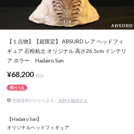
1
| 6
【１点物】【超限定】 ABSURD レア ヘッドフィ
ギュア 石粉粘土 オリジナル 高さ26.5cm インテリ
ア ホラー Hadairo San
¥68,200
税込
残り1点
別途送料がかかります。
送料を確認する
【Hadairo San】
オリジナルヘッドフィギュア