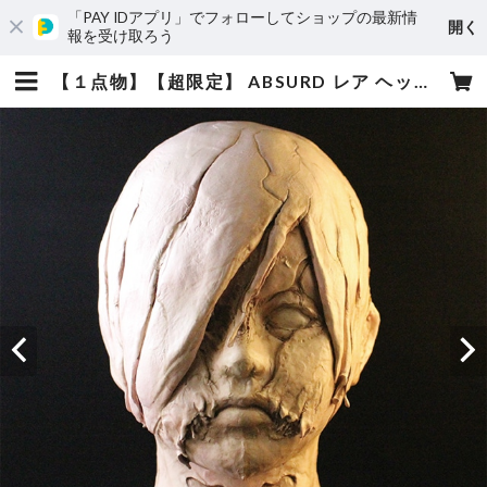
「PAY IDアプリ」でフォローしてショップの最新情
開く
報を受け取ろう
【１点物】【超限定】 ABSURD レア ヘッドフィギュア 石粉粘土 オリジナル 高さ26.5cm インテリア ホラー Hadairo San | absurd