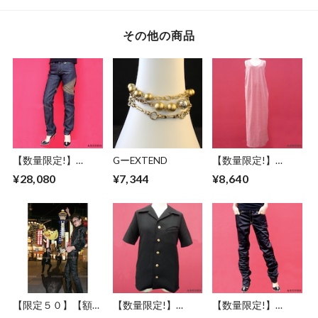
ル 高さ14cm インテ
ル 高さ27.5cm イン
高さ27cm インテリ
リア ホラー
テリア ホラー
ア ホラー
Ingaritsu Kun
MKST Kun (Me
Nagaburo Kun
その他の商品
Kara Syokusyu ga
Tobideta)
【数量限定!】
GーEXTEND
【数量限定!】
ABSURD デニム ロ
ABSURD ドレス マ
¥28,080
¥7,344
¥8,640
ング パンツ カーキ
キシ丈 スペード星
ジーンズ INDIGO ア
刺繍 ピンク アブサ
ブサード APHEX
ード SUGAR RAY
TWEN
【限定５０】【額セ
【数量限定!】
【数量限定!】
ット】ABSURD ア
ABSURD 半袖シャ
ABSURD ロングパ