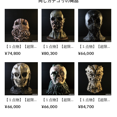
同じカテゴリの商品
【１点物】【超限
【１点物】【超限
【１点物】【超限
定】 ABSURD レア
定】 ABSURD レア
定】 ABSURD レア
¥74,800
¥80,300
¥66,000
ヘッドフィギュア
ヘッドフィギュア
ヘッドフィギュア
石粉粘土 オリジナ
PLA樹脂 オリジナル
石粉粘土 オリジナ
ル インテリア ホラ
ゾンビ Zombie イン
ル 高さ28cm インテ
ー 高さ14cm
テリア ホラー 28cm
リア ホラー
Cosmic horror Kun
Dorodoro Kun
Oroshi San
【１点物】【超限
【１点物】【超限
【１点物】【超限
定】 ABSURD レア
定】 ABSURD レア
定】 ABSURD レア
¥66,000
¥66,000
¥84,700
ヘッドフィギュア
ヘッドフィギュア
ヘッドフィギュア
石粉粘土 オリジナ
石粉粘土 オリジナ
PLA樹脂 オリジナル