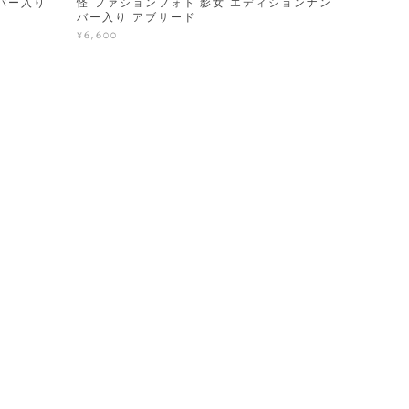
バー入り
怪 ファションフォト 影女 エディションナン
バー入り アブサード
¥6,600