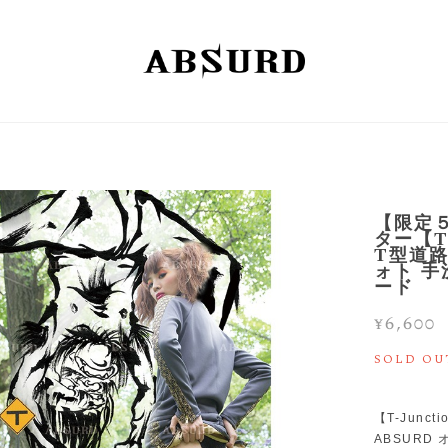
【限定５
ター【T
T型道路
ォト 手
ード
¥6,600
SOLD OU
【T-Juncti
ABSURD