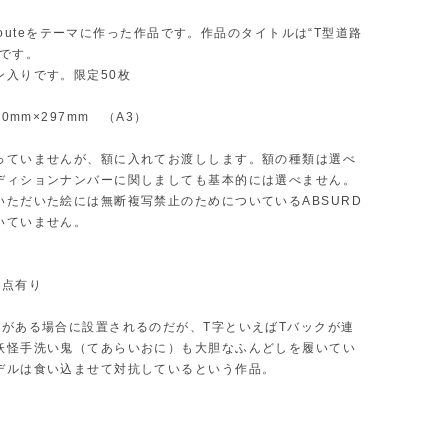
de routeをテーマに作った作品です。作品のタイトルは“T型道路
”です。
ン入りです。限定50枚
20mm×297mm （A3）
っていませんが、額に入れてお渡しします。額の種類は選べ
ディションナンバーに関しましても基本的には選べません。
いただいた絵には無断複写禁止のためについているABSURD
いていません。
差点有り
路がある場合に設置されるのだが、T字といえばTバックが連
妖怪手洗い鬼（てあらいおに）も大胆なふんどしを履いてい
デルは食い込ませて対抗しているという作品。