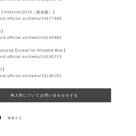
 Collection2014（復刻版）】
surd.official.ec/items/14477468
ine】
surd.official.ec/items/14194980
assing Except for Allowed Way】
surd.official.ec/items/14195213
ED】
surd.official.ec/items/15196191
再入荷についてお問い合わせをする
通報する