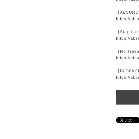
【ABSURD
https://ab
【Stop L
https://ab
【No Tresp
https://ab
【BLOCK
https://ab