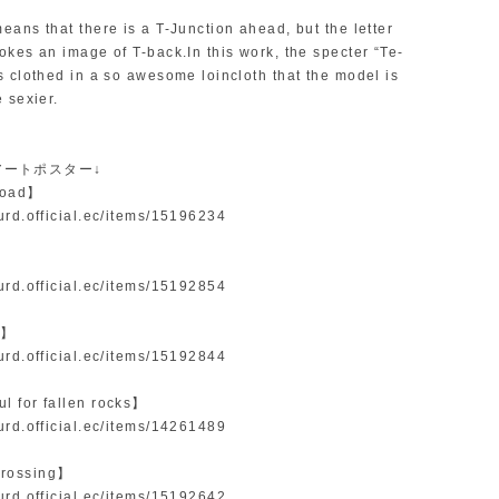
eans that there is a T-Junction ahead, but the letter
okes an image of T-back.In this work, the specter “Te-
is clothed in a so awesome loincloth that the model is
e sexier.
 アートポスター↓
 road】
surd.official.ec/items/15196234
surd.official.ec/items/15192854
ay】
surd.official.ec/items/15192844
l for fallen rocks】
surd.official.ec/items/14261489
rossing】
surd.official.ec/items/15192642