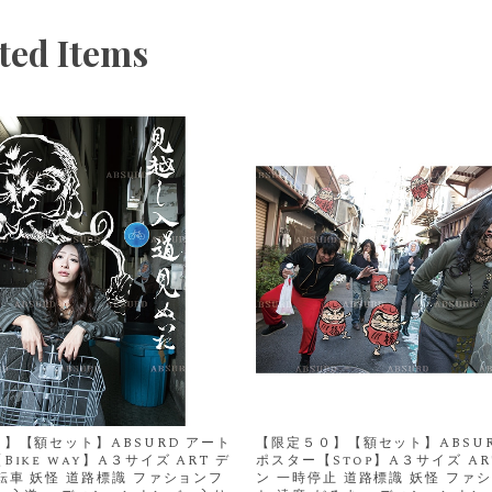
ted Items
】【額セット】ABSURD アート
【限定５０】【額セット】ABSUR
Bike way】A３サイズ ART デ
ポスター【Stop】A３サイズ AR
転車 妖怪 道路標識 ファションフ
ン 一時停止 道路標識 妖怪 ファ