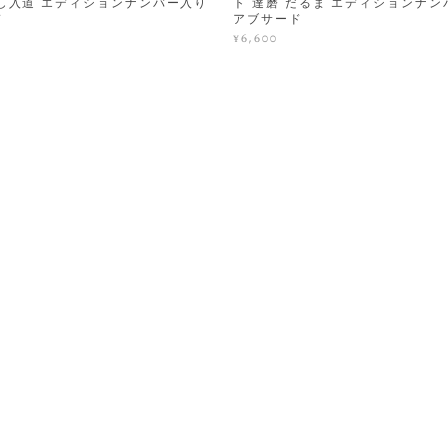
し入道 エディションナンバー入り
ト 達磨 だるま エディションナン
ド
アブサード
¥6,600