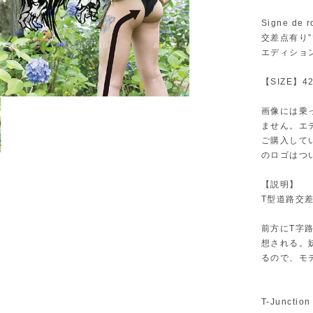
Signe 
交差点有り
エディショ
【SIZE】4
画像には乗
ません。エ
ご購入して
のロゴはつ
【説明】
T型道路交
前方にT字
想される。
るので、モ
T-Junction