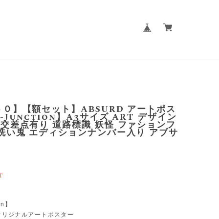
０】【額セット】ABSURD アートポス
-Junction】A3サイズ ART デザイン
交差点有り 道路標識 妖怪 ファションフ
洗い鬼 エディションナンバー入り アブサ
T
on】
 オリジナルアートポスター