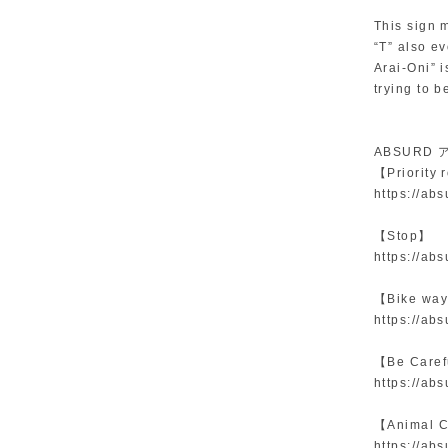
This sign m
“T” also ev
Arai-Oni” 
trying to b
ABSURD
【Priority
https://ab
【Stop】
https://ab
【Bike w
https://ab
【Be Carefu
https://ab
【Animal C
https://ab