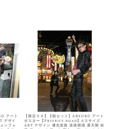
D アート
【限定５０】【額セット】ABSURD アート
T デザイ
ポスター【Priority road】A３サイズ
ションフォ
ART デザイン 優先道路 道路標識 通天閣 妖