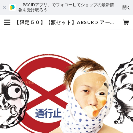
「PAY IDアプリ」でフォローしてショップの最新情
開く
報を受け取ろう
【限定５０】【額セット】ABSURD アートポスター【BLOCKED】A3サイズ ART デザイン 通行止め 道路標識 妖怪 ファションフォト 火男 ひょっとこ エディションナンバー入り アブサード | absurd