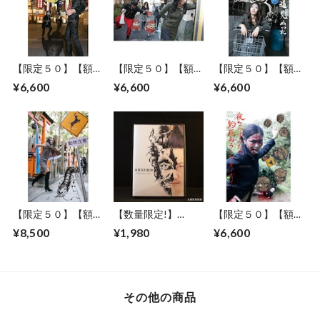
【限定５０】【額セ
【限定５０】【額セ
【限定５０】【額セ
ット】ABSURD ア
ット】ABSURD ア
ット】ABSURD ア
¥6,600
¥6,600
¥6,600
ートポスター
ートポスター
ートポスター【Bike
【Priority road】A
【Stop】A３サイズ
way】A３サイズ
３サイズ ART デザ
ART デザイン 一時
ART デザイン 自転
イン 優先道路 道路
停止 道路標識 妖怪
車 妖怪 道路標識 フ
標識 通天閣 妖怪 フ
ファションフォト
ァションフォト 見
ァションフォト 影
達磨 だるま エディ
越し入道 エディシ
女 エディションナ
ションナンバー入り
ョンナンバー入り
ンバー入り アブサ
アブサード
アブサード
ード
【限定５０】【額セ
【数量限定!】
【限定５０】【額セ
ット】ABSURD ア
ABSURD
ット】ABSURD ア
¥8,500
¥1,980
¥6,600
ートポスター
Collection2014 （復
ートポスター【Be
【Animal Crossing】
刻版） アブサード
Careful for fallen
A２サイズ ART デ
ミニ写真集 音楽 CD
rocks】A３サイズ
ザイン 道路標識 動
道路標識 妖怪
ART デザイン 道路
物注意 妖怪 ファシ
標識 妖怪 ファショ
その他の商品
ョンフォト 大百足
ンフォト 釣瓶落と
エディションナンバ
し エディションナ