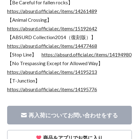
【Be Careful for fallen rocks】
https://absurd.official.ec/items/14261489
【Animal Crossing】
https://absurd.official.ec/items/15192642
【ABSURD Collection2014（復刻版）】
https://absurd.official.ec/items/14477468
【Stop Line】
https://absurd.official.ec/items/14194980
【No Trespassing Except for Allowed Way】
https://absurd.official.ec/items/14195213
【T-Junction】
https://absurd.official.ec/items/14195776
再入荷についてお問い合わせをする
商品をアプリでお気に入り