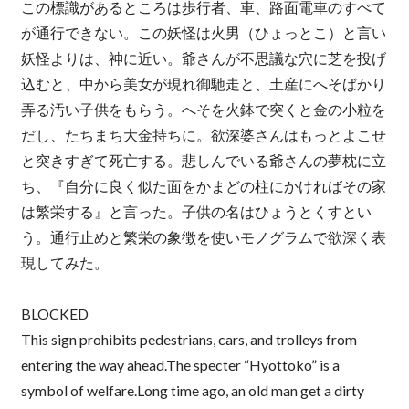
この標識があるところは歩行者、車、路面電車のすべて
が通行できない。この妖怪は火男（ひょっとこ）と言い
妖怪よりは、神に近い。爺さんが不思議な穴に芝を投げ
込むと、中から美女が現れ御馳走と、土産にへそばかり
弄る汚い子供をもらう。へそを火鉢で突くと金の小粒を
だし、たちまち大金持ちに。欲深婆さんはもっとよこせ
と突きすぎて死亡する。悲しんでいる爺さんの夢枕に立
ち、『自分に良く似た面をかまどの柱にかければその家
は繁栄する』と言った。子供の名はひょうとくすとい
う。通行止めと繁栄の象徴を使いモノグラムで欲深く表
現してみた。
BLOCKED
This sign prohibits pedestrians, cars, and trolleys from
entering the way ahead.The specter “Hyottoko” is a
symbol of welfare.Long time ago, an old man get a dirty