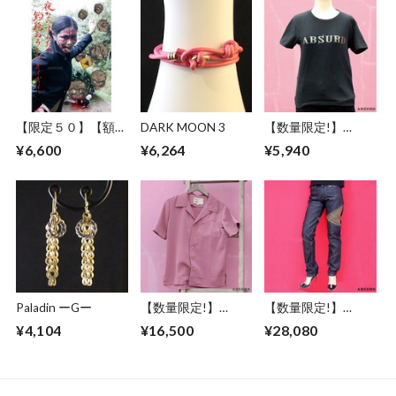
ー入り アブサード
ンバー入り アブサ
ード
【限定５０】【額セ
DARK MOON 3
【数量限定!】
ット】ABSURD ア
ABSURD Ｔシャツ
¥6,600
¥6,264
¥5,940
ートポスター【Be
オリジナルプリント
Careful for fallen
ガンメタ メタリッ
rocks】A３サイズ
クグリーン 黒 アブ
ART デザイン 道路
サード LOGO-T1
標識 妖怪 ファショ
ンフォト 釣瓶落と
し エディションナ
ンバー入り アブサ
ード
Paladin ーGー
【数量限定!】
【数量限定!】
ABSURD 半袖シャ
ABSURD デニム ロ
¥4,104
¥16,500
¥28,080
ツ メンズ レディー
ング パンツ カーキ
ス XS S M L 縮緬 ウ
ジーンズ INDIGO ア
ッドボタン ダーク
ブサード APHEX
ピンク アブサード
TWEN