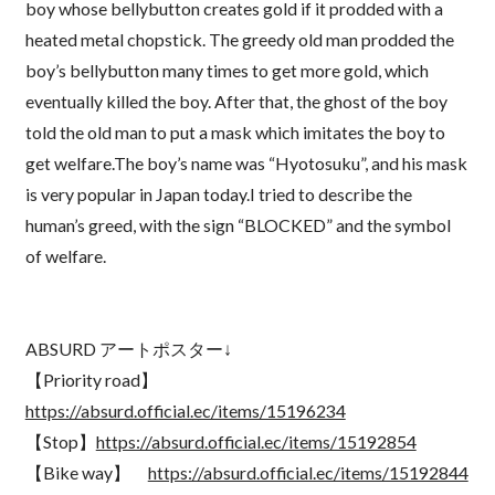
boy whose bellybutton creates gold if it prodded with a
heated metal chopstick. The greedy old man prodded the
boy’s bellybutton many times to get more gold, which
eventually killed the boy. After that, the ghost of the boy
told the old man to put a mask which imitates the boy to
get welfare.The boy’s name was “Hyotosuku”, and his mask
is very popular in Japan today.I tried to describe the
human’s greed, with the sign “BLOCKED” and the symbol
of welfare.
ABSURD アートポスター↓
【Priority road】
https://absurd.official.ec/items/15196234
【Stop】
https://absurd.official.ec/items/15192854
【Bike way】
https://absurd.official.ec/items/15192844