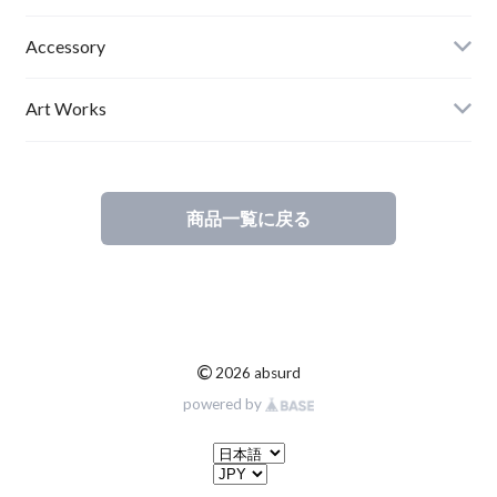
Mens
Accessory
Ladies
Art Works
Kids
商品一覧に戻る
©
2026 absurd
powered by