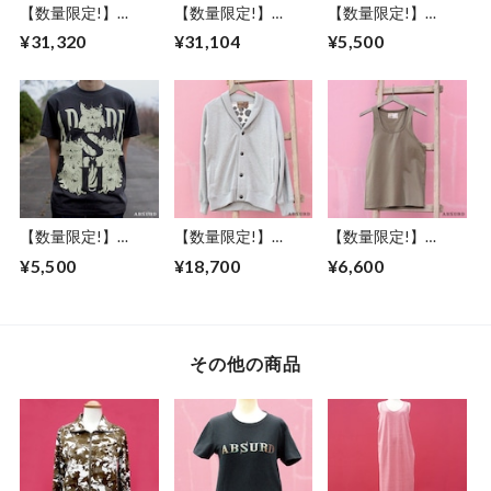
【数量限定!】
【数量限定!】
【数量限定!】
ABSURD ラグラン
ABSURD ブルゾン
ABSURD クルーネ
¥31,320
¥31,104
¥5,500
ブルゾン 肩ライン
ホワイト 竹 柄 レデ
ックＴシャツ メン
切り替え ジャージ
ィース メンズ アブ
ズ レディース M / L
ー素材 カジュアル
サード THUNDR
ドクロモチーフ グ
立ち襟 アブサード
BOLT（W）
レー アブサード
SYURIKEN（上B）
DOKUROKUN（G
）
【数量限定!】
【数量限定!】
【数量限定!】
ABSURD クルーネ
ABSURD スウェッ
ABSURD タンクト
¥5,500
¥18,700
¥6,600
ックＴシャツ メン
トカーディガン メ
ップ メンズ サイズ
ズ レディース S / M
ンズ レディース M
M アブサード カー
/ L ドクロモチーフ
サイズ ドット柄 ア
キ 伸びにくい PURE
チャコール アブサ
ブサード ロゴ 裏起
AND EASY
ード
毛 グレー 左右ポケ
その他の商品
DOKUROKUN（C）
ット DOT