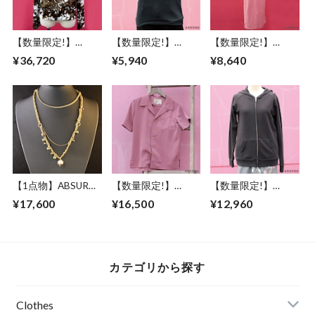
【数量限定!】
【数量限定!】
【数量限定!】
ABSURD ブルゾン
ABSURD Ｔシャツ
ABSURD ドレス マ
¥36,720
¥5,940
¥8,640
KHAKI カーキ 柄 レ
オリジナルプリント
キシ丈 スペード星
ディース メンズ ア
ガンメタ メタリッ
刺繍 ピンク アブサ
ブサード UKRAINE
クグリーン 黒 アブ
ード SUGAR RAY
サード LOGO-T1
【1点物】ABSURD
【数量限定!】
【数量限定!】
ネックレス レディ
ABSURD 半袖シャ
ABSURD パーカー
¥17,600
¥16,500
¥12,960
ース 66㎝ サイズ調
ツ メンズ レディー
前開き 龍 ガンメタ
節可能 アジャスタ
ス XS S M L 縮緬 ウ
プリント DARK
ー付き ドレス パー
ッドボタン ダーク
GRAY 裏毛 薄手アブ
ティー ロングネッ
ピンク アブサード
サード
クレス 磁気ヘマタ
MYMLAN（P）
DRAGON3.1.2（DG
カテゴリから探す
イト 天然石 ローズ
）
スワロ 人工パール
ゴールド Lamplight
Clothes
2