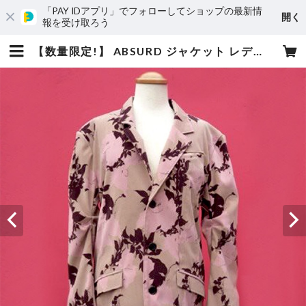
「PAY IDアプリ」でフォローしてショップの最新情
開く
報を受け取ろう
【数量限定!】 ABSURD ジャケット レディース メンズ 金のステッチ タック PINK ピンク アブサード KING OF KINGS（P） | absurd