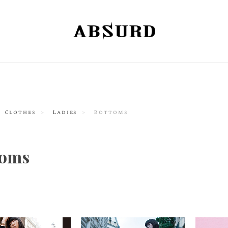
Clothes
Ladies
Bottoms
toms