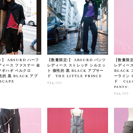
】 ABSURD ハーフ
【数量限定!】 ABSURD パンツ
【数量限定
ディース ファスナー 金
レディース ストレッチ シルエッ
レディース
ツギハギ ベルクロ
ト 個性的 黒 BLACK アブサー
BLACK
性的 黒 BLACK アブ
ド THE LITTLE PRINCE
ーライン 
SCAPE
ド Clea
¥34,100
pants-
¥34,100