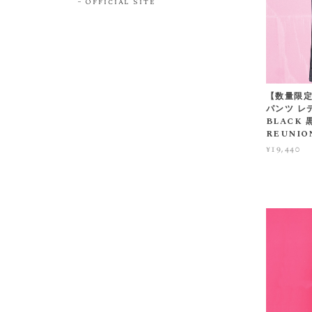
Official Site
【数量限定!
パンツ レ
BLACK 
REUNIO
¥19,440