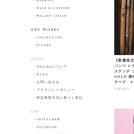
Earring
Hair Accessory
Wallet Chain
Art Works
Collection
Figure
GUIDE
【数量限定!
パンツ レ
absurdについて
ステッチ 
BLOG
GOLD 個
サード E
お問い合わせ
¥28,600
プライバシーポリシー
特定商取引法に基づく表記
LINK
Instagram
Facebook