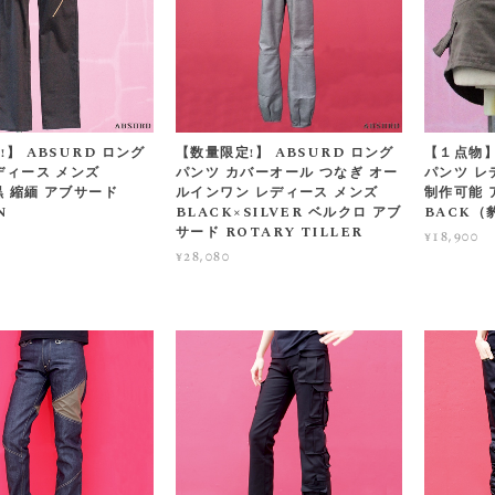
】 ABSURD ロング
【数量限定!】 ABSURD ロング
【１点物】
ディース メンズ
パンツ カバーオール つなぎ オー
パンツ レ
黒 縮緬 アブサード
ルインワン レディース メンズ
制作可能 
N
BLACK×SILVER ベルクロ アブ
BACK（
サード ROTARY TILLER
¥18,900
¥28,080