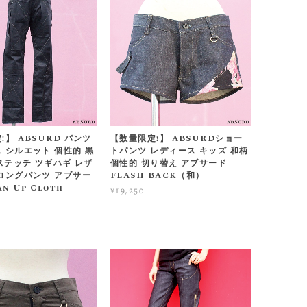
!】 ABSURD パンツ
【数量限定!】 ABSURDショー
 シルエット 個性的 黒
トパンツ レディース キッズ 和柄
 ステッチ ツギハギ レザ
個性的 切り替え アブサード
ロングパンツ アブサー
FLASH BACK（和）
n Up Cloth -
¥19,250