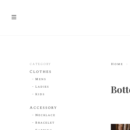
Home
CATEGORY
Clothes
Mens
Bot
Ladies
Kids
Accessory
Necklace
Bracelet