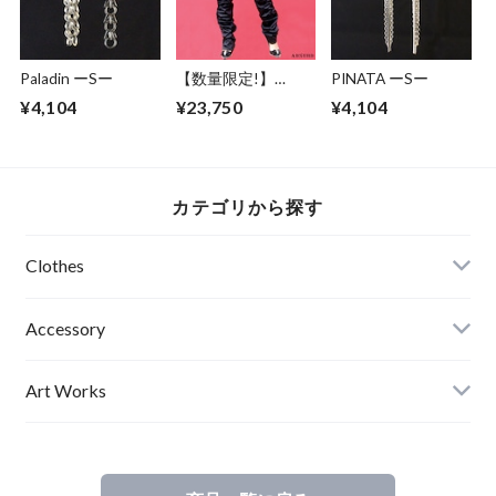
SNOWKIN Jr（P）
Paladin ーSー
【数量限定!】
PINATA ーSー
ABSURD ロングパ
¥4,104
¥23,750
¥4,104
ンツ タック BLACK
アブサード SPACE
COWBOY
カテゴリから探す
Clothes
Mens
Accessory
Ladies
Art Works
Kids