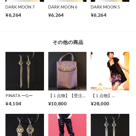
DARK MOON 7
DARK MOON 6
DARK MOON 5
¥6,264
¥6,264
¥6,264
その他の商品
PINATA ーGー
【１点物】【受注制
【１点物】
作】 ABSURD オー
ABSURD ワンピー
¥4,104
¥10,800
¥28,000
ダーメイド ポーチ
ス サテン パーティ
カバン 鞄 オリジナ
ー ドレス ジャケッ
ル オーストリッチ
ト BLACK アブサー
パイピング フェイ
ド FAKE STAR
クレザー ベルトル
ープ アブサード