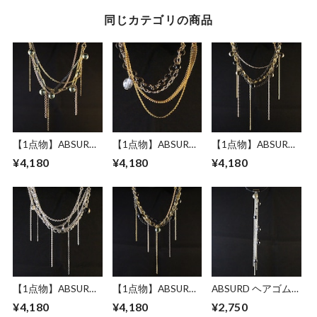
同じカテゴリの商品
【1点物】ABSURD
【1点物】ABSURD
【1点物】ABSURD
ヘアピン アクセサ
ヘアピン アクセサ
ヘアピン アクセサ
¥4,180
¥4,180
¥4,180
リー 16㎝ ドレス パ
リー 16㎝ ゴールド
リー 16㎝ カッパー
ーティー 樹脂パー
オーバルブリリアン
ゴールド ブラック
ル グリーン チェー
トカット 大ぶり ビ
樹脂パール ブロン
ン ゴールド カッパ
ーズ ブラック樹脂
ズドレス パーティ
ー ブラック Greed
パール ドレス パー
ー Begins
ティー Edge of Gold
【1点物】ABSURD
【1点物】ABSURD
ABSURD ヘアゴム
ヘアピン アクセサ
ヘアピン アクセサ
アクセサリー 14㎝
¥4,180
¥4,180
¥2,750
リー 16㎝ ドレス パ
リー 17㎝ ドレス パ
ドレス パーティー