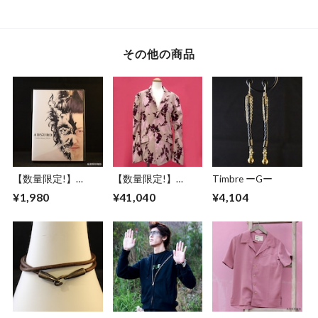
ーティー シルバー
ーティー 樹脂パー
樹脂パール 滝 シル
ヘマタイト天然石
ル ブロンズ グリー
バー シャンパンゴ
紫 透明 チェコビー
ン カッパー ゴール
ールド ミッドナイ
ズ Tear
ド ブラック Drops
トカラー Waterfall
その他の商品
of Bridge
【数量限定!】
【数量限定!】
Timbre ーGー
ABSURD
ABSURD ジャケッ
¥1,980
¥41,040
¥4,104
Collection2014 （復
ト レディース メン
刻版） アブサード
ズ 金のステッチ タ
ミニ写真集 音楽 CD
ック PINK ピンク ア
道路標識 妖怪
ブサード KING OF
KINGS（P）