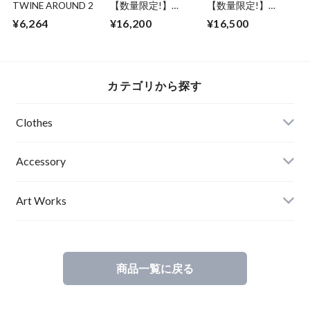
TWINE AROUND 2
【数量限定!】
【数量限定!】
ABSURD パーカー
ABSURD 半袖シャ
¥6,264
¥16,200
¥16,500
前開き 龍 ガンメタ
ツ メンズ レディー
プリント BLACK 裏
ス XS S M L 縮緬 ウ
毛 薄手アブサード
ッドボタン ダーク
DRAGON3.2.1（B）
ピンク アブサード
MYMLAN（P）
カテゴリから探す
Clothes
Mens
Accessory
Ladies
Art Works
Kids
商品一覧に戻る