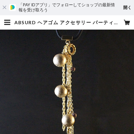
「PAY IDアプリ」でフォローしてショップの最新情
開く
報を受け取ろう
ABSURD ヘアゴム アクセサリー パーティー ドレス チェーン ゴールド ベージュコットンパール バーガンディー 樹脂パール Three G | absurd