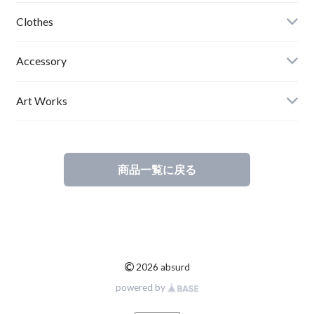
ンバー入り アブサ
Clothes
ード
Mens
Accessory
Ladies
Art Works
Kids
商品一覧に戻る
©
2026 absurd
powered by