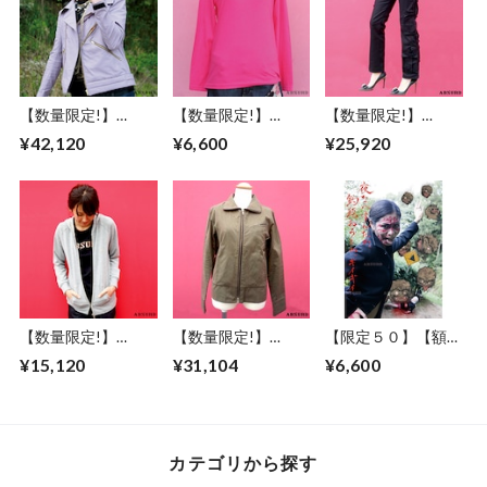
【数量限定!】
【数量限定!】
【数量限定!】
ABSURD ライダー
ABSURD ロングＴ
ABSURD ストレー
¥42,120
¥6,600
¥25,920
スダブルPARPLE 紫
シャツ メンズ レデ
トパンツ カーゴポ
和柄 ハイカラ レデ
ィース ロンT ロゴ
ケット 個性的 ブラ
ィース メンズ 大き
シンプル 金色 ピン
ック 黒 アブサー
なポケット アブサ
ク PINK アブサー
ドSYSTEM7
ード REVOLVER
ド
LOGOSTITCH（P）
【数量限定!】
【数量限定!】
【限定５０】【額セ
ABSURD パーカー
ABSURD ブルゾン
ット】ABSURD ア
¥15,120
¥31,104
¥6,600
前開き GRAY 龍 ガ
カーキ KHAKI レデ
ートポスター【Be
ンメタ プリント 裏
ィース メンズ アブ
Careful for fallen
毛 薄手アブサー
サード THUNDR
rocks】A３サイズ
ド
BOLT（K）
ART デザイン 道路
DRAGON3.1.1（G
標識 妖怪 ファショ
カテゴリから探す
）
ンフォト 釣瓶落と
し エディションナ