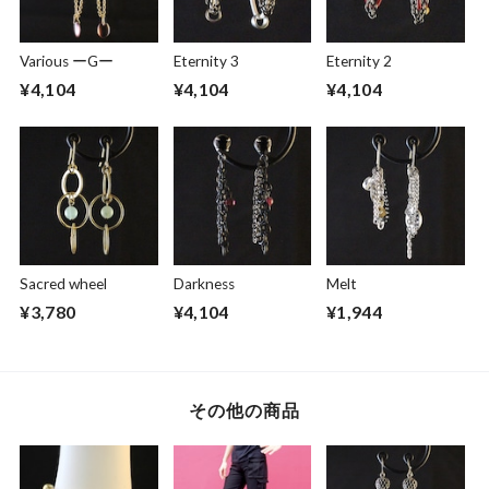
Various ーGー
Eternity 3
Eternity 2
¥4,104
¥4,104
¥4,104
Sacred wheel
Darkness
Melt
¥3,780
¥4,104
¥1,944
その他の商品