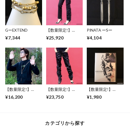
GーEXTEND
【数量限定!】
PINATA ーSー
ABSURD ストレー
¥7,344
¥25,920
¥4,104
トパンツ カーゴポ
ケット 個性的 ブラ
ック 黒 アブサー
ドSYSTEM7
【数量限定!】
【数量限定!】
【数量限定!】
ABSURD パーカー
ABSURD ロングパ
ABSURD
¥16,200
¥23,750
¥1,980
前開き 龍 ガンメタ
ンツ タック BLACK
Collection2014 （復
プリント BLACK 裏
アブサード SPACE
刻版） アブサード
毛 薄手アブサード
COWBOY
ミニ写真集 音楽 CD
DRAGON3.2.1（B）
道路標識 妖怪
カテゴリから探す