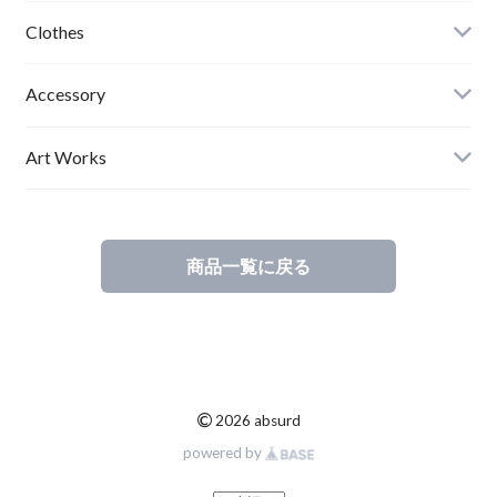
Clothes
Mens
Accessory
Ladies
Art Works
Kids
商品一覧に戻る
©
2026 absurd
powered by