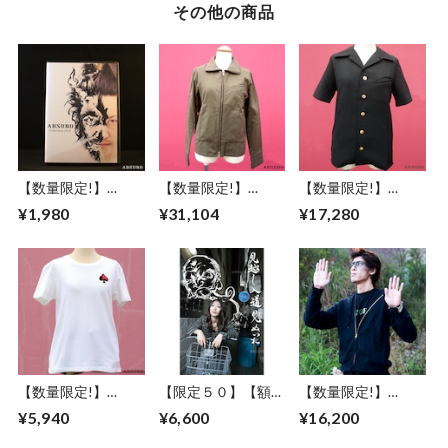
その他の商品
【数量限定!】
【数量限定!】
【数量限定!】
ABSURD
ABSURD ブルゾン
ABSURD 半袖シャ
¥1,980
¥31,104
¥17,280
Collection2014 （復
カーキ KHAKI レデ
ツ 縮緬 開襟襟 斜め
刻版） アブサード
ィース メンズ アブ
ポケット アブサー
ミニ写真集 音楽 CD
サード THUNDR
ド MYMLAN（B）
道路標識 妖怪
BOLT（K）
【数量限定!】
【限定５０】【額セ
【数量限定!】
ABSURD Ｔシャツ
ット】ABSURD ア
ABSURD パーカー
¥5,940
¥6,600
¥16,200
オリジナルプリント
ートポスター【Bike
前開き 龍 ガンメタ
スペード 星 刺繍 シ
way】A３サイズ
プリント BLACK 裏