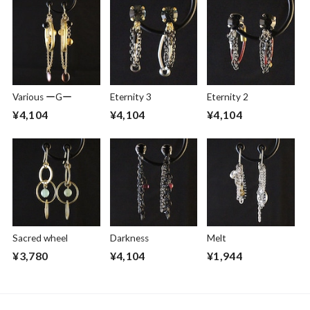
Various ーGー
Eternity 3
Eternity 2
¥4,104
¥4,104
¥4,104
Sacred wheel
Darkness
Melt
¥3,780
¥4,104
¥1,944