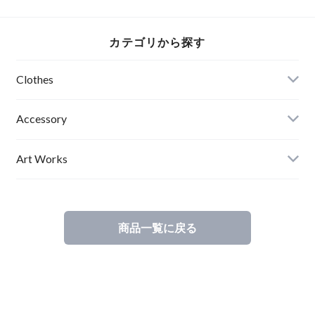
ンプル アブサード
ART デザイン 自転
毛 薄手アブサード
The MUSIC
車 妖怪 道路標識 フ
DRAGON3.2.1（B）
ァションフォト 見
カテゴリから探す
越し入道 エディシ
ョンナンバー入り
アブサード
Clothes
Mens
Accessory
Ladies
Art Works
Kids
商品一覧に戻る