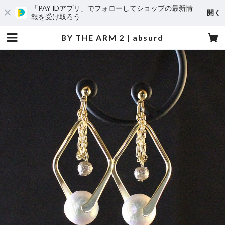
「PAY IDアプリ」でフォローしてショップの最新情
開く
報を受け取ろう
BY THE ARM 2 | absurd