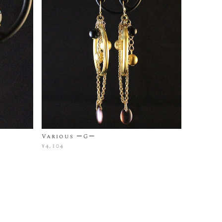
Various ーGー
¥4,104