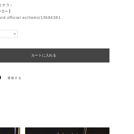
コチラ↓
 ーSー】
surd.official.ec/items/13684381
カートに入れる
通報する