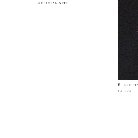
Official Site
Eternit
¥4,104