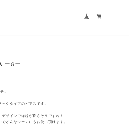
A ーGー
ンチ。
フックタイプのピアスです。
なデザインで縁起が良さそうですね！
のでどんなシーンにもお使い頂けます。