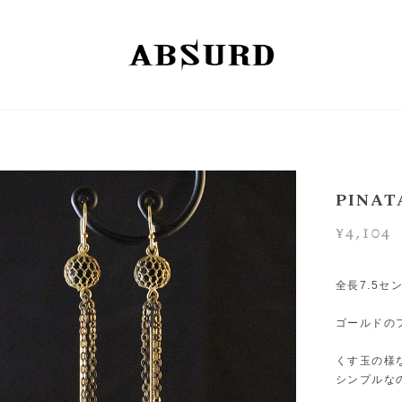
PINAT
¥4,104
全長7.5セ
ゴールドの
くす玉の様
シンプルな