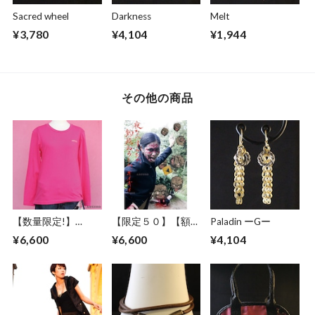
Sacred wheel
Darkness
Melt
¥3,780
¥4,104
¥1,944
その他の商品
【数量限定!】
【限定５０】【額セ
Paladin ーGー
ABSURD ロングＴ
ット】ABSURD ア
¥6,600
¥6,600
¥4,104
シャツ メンズ レデ
ートポスター【Be
ィース ロンT ロゴ
Careful for fallen
シンプル 金色 ピン
rocks】A３サイズ
ク PINK アブサー
ART デザイン 道路
ド
標識 妖怪 ファショ
LOGOSTITCH（P）
ンフォト 釣瓶落と