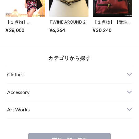
し エディションナ
ンバー入り アブサ
ード
【１点物】
TWINE AROUND 2
【１点物】【受注制
ABSURD ワンピー
作】 ABSURD オー
¥28,000
¥6,264
¥30,240
ス サテン パーティ
ダーメイド カバン
ー ドレス ジャケッ
鞄 オリジナル 大き
ト BLACK アブサー
めポケット オース
ド FAKE STAR
トリッチ パイピン
グ フェイクレザー
カテゴリから探す
アブサード
SNOWKIN２
（PB）
Clothes
Mens
Accessory
Ladies
Art Works
Kids