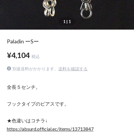
1
| 1
Paladin ーSー
¥4,104
税込
別途送料がかかります。
送料を確認する
全長５センチ。
フックタイプのピアスです。
★色違いはコチラ↓
https://absurd.official.ec/items/13713847