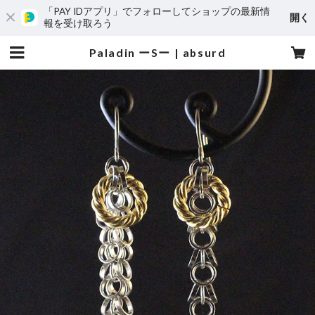
「PAY IDアプリ」でフォローしてショップの最新情
開く
報を受け取ろう
Paladin ーSー | absurd