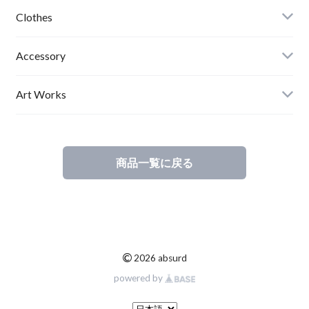
Clothes
Mens
Accessory
Ladies
Art Works
Kids
商品一覧に戻る
©
2026 absurd
powered by