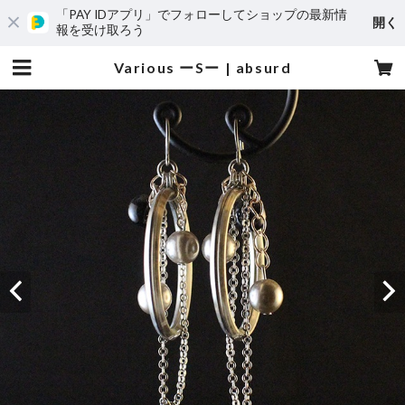
「PAY IDアプリ」でフォローしてショップの最新情
開く
報を受け取ろう
Various ーSー | absurd