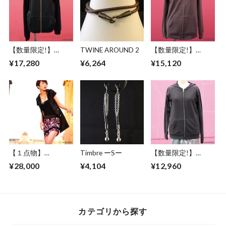
【数量限定!】
TWINE AROUND 2
【数量限定!】
ABSURD パーカー
ABSURD パーカー
¥17,280
¥6,264
¥15,120
両サイド レース ベ
前開き 龍 ガンメタ
ンチレーション機能
プリント 裏毛 薄手
フード アブサード
アブサード
VENTILATION
DRAGON3.1.1（B）
【１点物】
Timbre ーSー
【数量限定!】
ABSURD ワンピー
ABSURD パーカー
¥28,000
¥4,104
¥12,960
ス サテン パーティ
前開き 龍 ガンメタ
ー ドレス ジャケッ
プリント DARK
ト BLACK アブサー
GRAY 裏毛 薄手アブ
ド FAKE STAR
サード
DRAGON3.1.2（DG
カテゴリから探す
）