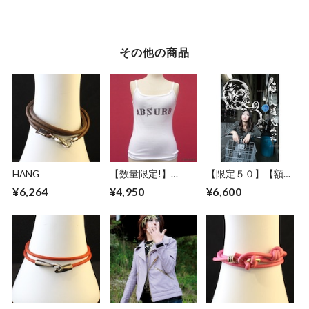
ーティー シルバー
ーティー 樹脂パー
ーン ゴールド ベー
ヘマタイト天然石
ル ブロンズ グリー
ジュコットンパール
紫 透明 チェコビー
ン カッパー ゴール
バーガンディー 樹
ズ Tear
ド ブラック Drops
脂パール Three G
その他の商品
of Bridge
HANG
【数量限定!】
【限定５０】【額セ
ABSURD キャミソ
ット】ABSURD ア
¥6,264
¥4,950
¥6,600
ール ノースリーブ
ートポスター【Bike
レディース WHITE
way】A３サイズ
白 アブサード ロゴ
ART デザイン 自転
LOGOCAMI（W）
車 妖怪 道路標識 フ
ァションフォト 見
越し入道 エディシ
ョンナンバー入り
アブサード