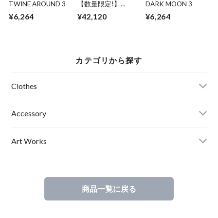
TWINE AROUND 3
【数量限定!】
DARK MOON 3
ABSURD ライダー
¥6,264
¥42,120
¥6,264
スダブルPARPLE 紫
和柄 ハイカラ レデ
ィース メンズ 大き
なポケット アブサ
ード REVOLVER
カテゴリから探す
Clothes
Mens
Accessory
Ladies
Art Works
Kids
商品一覧に戻る