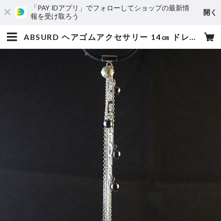
「PAY IDアプリ」でフォローしてショップの最新情
開く
報を受け取ろう
ABSURD ヘアゴムアクセサリー 14㎝ ドレス パーティー 樹脂パール 滝 シルバー シャンパンゴールド ミッドナイトカラー Waterfall | absurd