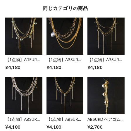
同じカテゴリの商品
【1点物】ABSURD
【1点物】ABSURD
【1点物】ABSURD
ヘアピン アクセサ
ヘアピン アクセサ
ヘアピン アクセサ
¥4,180
¥4,180
¥4,180
リー 16㎝ ドレス パ
リー 16㎝ ゴールド
リー 16㎝ カッパー
ーティー 樹脂パー
オーバルブリリアン
ゴールド ブラック
ル グリーン チェー
トカット 大ぶり ビ
樹脂パール ブロン
ン ゴールド カッパ
ーズ ブラック樹脂
ズドレス パーティ
ー ブラック Greed
パール ドレス パー
ー Begins
ティー Edge of Gold
【1点物】ABSURD
【1点物】ABSURD
ABSURD ヘアゴム
ヘアピン アクセサ
ヘアピン アクセサ
アクセサリー パー
¥4,180
¥4,180
¥2,700
リー 16㎝ ドレス パ
リー 17㎝ ドレス パ
ティー ドレス チェ