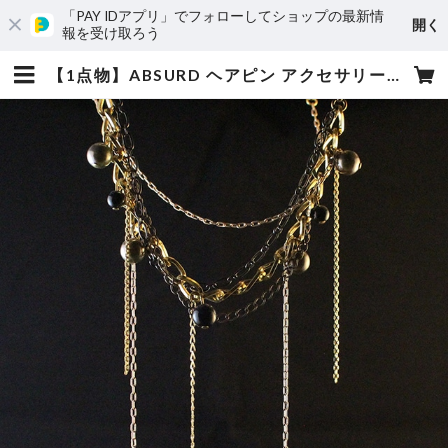
「PAY IDアプリ」でフォローしてショップの最新情
開く
報を受け取ろう
【1点物】ABSURD ヘアピン アクセサリー 16㎝ カッパー ゴールド ブラック 樹脂パール ブロンズドレス パーティー Begins | absurd