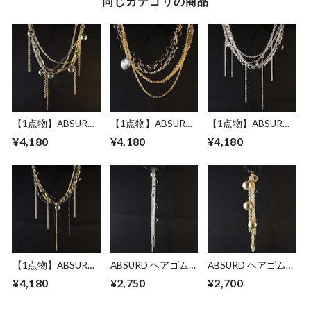
同じカテゴリの商品
【1点物】ABSURD
【1点物】ABSURD
【1点物】ABSURD
ヘアピン アクセサ
ヘアピン アクセサ
ヘアピン アクセサ
¥4,180
¥4,180
¥4,180
リー 16㎝ ドレス パ
リー 16㎝ ゴールド
リー 16㎝ ドレス パ
ーティー 樹脂パー
オーバルブリリアン
ーティー シルバー
ル グリーン チェー
トカット 大ぶり ビ
ヘマタイト天然石
ン ゴールド カッパ
ーズ ブラック樹脂
紫 透明 チェコビー
ー ブラック Greed
パール ドレス パー
ズ Tear
ティー Edge of Gold
【1点物】ABSURD
ABSURD ヘアゴム
ABSURD ヘアゴム
ヘアピン アクセサ
アクセサリー 14㎝
アクセサリー パー
¥4,180
¥2,750
¥2,700
リー 17㎝ ドレス パ
ドレス パーティー
ティー ドレス チェ
ーティー 樹脂パー
樹脂パール 滝 シル
ーン ゴールド ベー