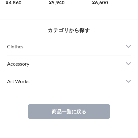
¥4,860
¥5,940
¥6,600
ール ノースリーブ
オリジナルプリント
ートポスター
レディース GRAY 灰
ガンメタ メタリッ
【Stop】A３サイズ
アブサード ロゴ
クグリーン 黒 アブ
ART デザイン 一時
LOGOCAMI（G）
サード LOGO-T1
停止 道路標識 妖怪
ファションフォト
カテゴリから探す
達磨 だるま エディ
ションナンバー入り
アブサード
Clothes
Mens
Accessory
Ladies
Art Works
Kids
商品一覧に戻る