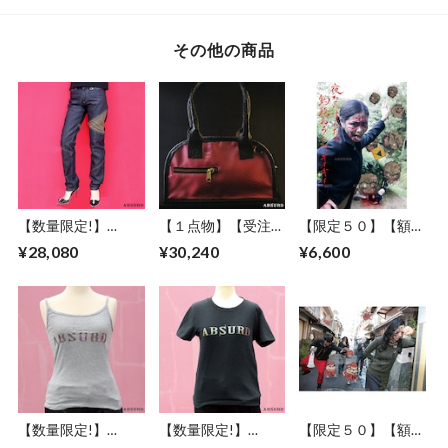
ル ブロンズ グリー
バー シャンパンゴ
ジュコットンパール
ン カッパー ゴール
ールド ミッドナイ
バーガンディー 樹
ド ブラック Drops
トカラー Waterfall
脂パール Three G
その他の商品
of Bridge
【数量限定!】
【１点物】【受注制
【限定５０】【額セ
ABSURD デニム ロ
作】 ABSURD オー
ット】ABSURD ア
¥28,080
¥30,240
¥6,600
ング パンツ カーキ
ダーメイド カバン
ートポスター【Be
ジーンズ INDIGO ア
鞄 オリジナル 大き
Careful for fallen
ブサード APHEX
めポケット オース
rocks】A３サイズ
TWEN
トリッチ パイピン
ART デザイン 道路
グ フェイクレザー
標識 妖怪 ファショ
アブサード
ンフォト 釣瓶落と
SNOWKIN２
し エディションナ
（PB）
ンバー入り アブサ
ード
【数量限定!】
【数量限定!】
【限定５０】【額セ
ABSURD キャミソ
ABSURD Ｔシャツ
ット】ABSURD ア