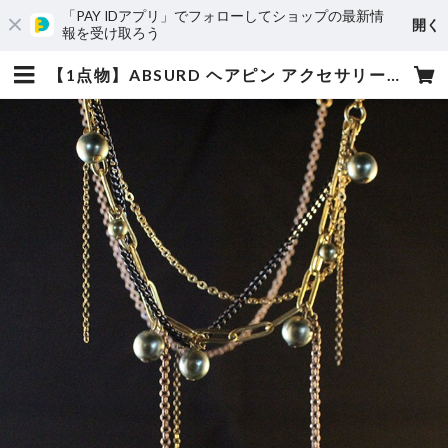
「PAY IDアプリ」でフォローしてショップの最新情
開く
報を受け取ろう
【1点物】ABSURD ヘアピン アクセサリー 16㎝ ドレス パーティー 樹脂パール グリーン チェーン ゴールド カッパー ブラック Greed | absurd