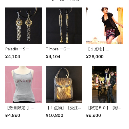
Paladin ーSー
Timbre ーGー
【１点物】
ABSURD ワンピー
¥4,104
¥4,104
¥28,000
ス サテン パーティ
ー ドレス ジャケッ
ト BLACK アブサー
ド FAKE STAR
【数量限定!】
【１点物】【受注制
【限定５０】【額セ
ABSURD キャミソ
作】 ABSURD オー
ット】ABSURD ア
¥4,860
¥10,800
¥6,600
ール ノースリーブ
ダーメイド ポーチ
ートポスター
レディース GRAY 灰
カバン 鞄 オリジナ
【Priority road】A
アブサード ロゴ
ル カッパー ヘビ柄
３サイズ ART デザ