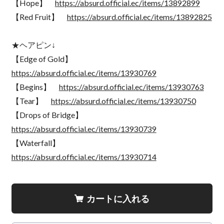
【Hope】
https://absurd.official.ec/items/13892899
【Red Fruit】
https://absurd.official.ec/items/13892825
★ヘアピン↓
【Edge of Gold】
https://absurd.official.ec/items/13930769
【Begins】
https://absurd.official.ec/items/13930763
【Tear】
https://absurd.official.ec/items/13930750
【Drops of Bridge】
https://absurd.official.ec/items/13930739
【Waterfall】
https://absurd.official.ec/items/13930714
カートに入れる