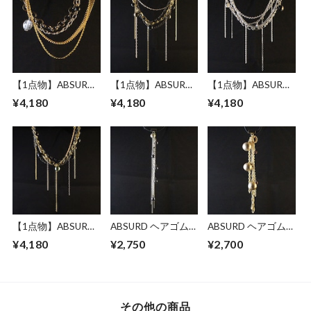
【1点物】ABSURD
【1点物】ABSURD
【1点物】ABSURD
ヘアピン アクセサ
ヘアピン アクセサ
ヘアピン アクセサ
¥4,180
¥4,180
¥4,180
リー 16㎝ ゴールド
リー 16㎝ カッパー
リー 16㎝ ドレス パ
オーバルブリリアン
ゴールド ブラック
ーティー シルバー
トカット 大ぶり ビ
樹脂パール ブロン
ヘマタイト天然石
ーズ ブラック樹脂
ズドレス パーティ
紫 透明 チェコビー
パール ドレス パー
ー Begins
ズ Tear
ティー Edge of Gold
【1点物】ABSURD
ABSURD ヘアゴム
ABSURD ヘアゴム
ヘアピン アクセサ
アクセサリー 14㎝
アクセサリー パー
¥4,180
¥2,750
¥2,700
リー 17㎝ ドレス パ
ドレス パーティー
ティー ドレス チェ
ーティー 樹脂パー
樹脂パール 滝 シル
ーン ゴールド ベー
ル ブロンズ グリー
バー シャンパンゴ
ジュコットンパール
ン カッパー ゴール
ールド ミッドナイ
バーガンディー 樹
ド ブラック Drops
トカラー Waterfall
脂パール Three G
その他の商品
of Bridge