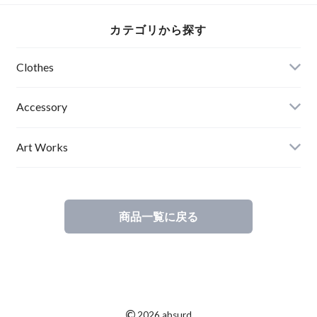
LOGOCAMI（G）
オーストリッチ パ
イン 優先道路 道路
イピング フェイク
標識 通天閣 妖怪 フ
カテゴリから探す
レザー ベルトルー
ァションフォト 影
プ アブサード
女 エディションナ
SNOWKIN
ンバー入り アブサ
Clothes
Jr（CB）
ード
Mens
Accessory
Ladies
Art Works
Kids
商品一覧に戻る
©
2026 absurd