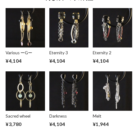
Various ーGー
Eternity 3
Eternity 2
¥4,104
¥4,104
¥4,104
Sacred wheel
Darkness
Melt
¥3,780
¥4,104
¥1,944