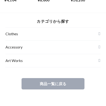
ートポスター
前開き 龍 ガンメタ
【Stop】A３サイズ
プリント BLACK 裏
ART デザイン 一時
毛 薄手アブサード
停止 道路標識 妖怪
DRAGON3.2.1（B）
ファションフォト
カテゴリから探す
達磨 だるま エディ
ションナンバー入り
アブサード
Clothes
Mens
Accessory
Ladies
Art Works
Kids
商品一覧に戻る