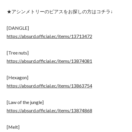
★アシンメトリーのピアスをお探しの方はコチラ↓
[DANGLE]
https://absurd.official.ec/items/13713472
[Tree nuts]
https://absurd.official.ec/items/13874081
[Hexagon]
https://absurd.official.ec/items/13863754
[Law of the jungle]
https://absurd.official.ec/items/13874868
[Melt]