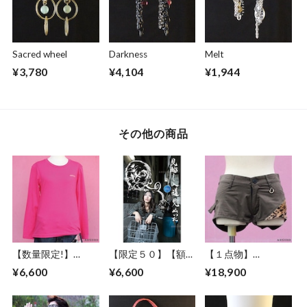
Sacred wheel
Darkness
Melt
¥3,780
¥4,104
¥1,944
その他の商品
【数量限定!】
【限定５０】【額セ
【１点物】
ABSURD ロングＴ
ット】ABSURD ア
ABSURD ショート
¥6,600
¥6,600
¥18,900
シャツ メンズ レデ
ートポスター【Bike
パンツ レディース
ィース ロンT ロゴ
way】A３サイズ
ヒョウ柄 受注制作
シンプル 金色 ピン
ART デザイン 自転
可能 アブサード