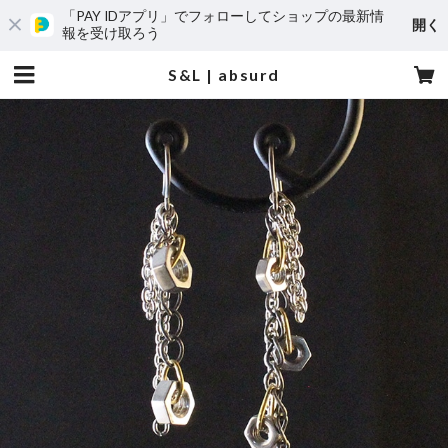
「PAY IDアプリ」でフォローしてショップの最新情
開く
報を受け取ろう
S&L | absurd