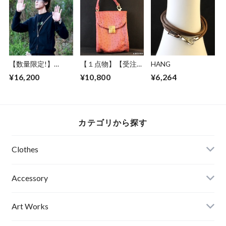
ク PINK アブサー
車 妖怪 道路標識 フ
FLASH BACK（豹）
ド
ァションフォト 見
LOGOSTITCH（P）
越し入道 エディシ
ョンナンバー入り
アブサード
【数量限定!】
【１点物】【受注制
HANG
ABSURD パーカー
作】 ABSURD オー
¥16,200
¥10,800
¥6,264
前開き 龍 ガンメタ
ダーメイド ポーチ
プリント BLACK 裏
カバン 鞄 オリジナ
毛 薄手アブサード
ル オーストリッチ
DRAGON3.2.1（B）
パイピング フェイ
クレザー ベルトル
カテゴリから探す
ープ アブサード
SNOWKIN Jr（R）
Clothes
Mens
Accessory
Ladies
Art Works