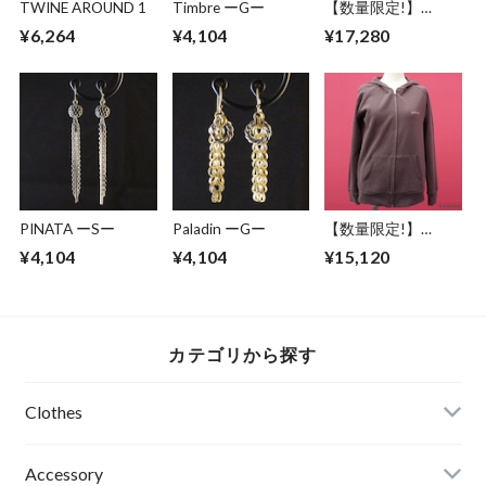
TWINE AROUND 1
Timbre ーGー
【数量限定!】
ABSURD パーカー
¥6,264
¥4,104
¥17,280
両サイド レース ベ
ンチレーション機能
フード アブサード
VENTILATION
PINATA ーSー
Paladin ーGー
【数量限定!】
ABSURD パーカー
¥4,104
¥4,104
¥15,120
前開き 龍 ガンメタ
プリント 裏毛 薄手
アブサード
DRAGON3.1.1（B）
カテゴリから探す
Clothes
Mens
Accessory