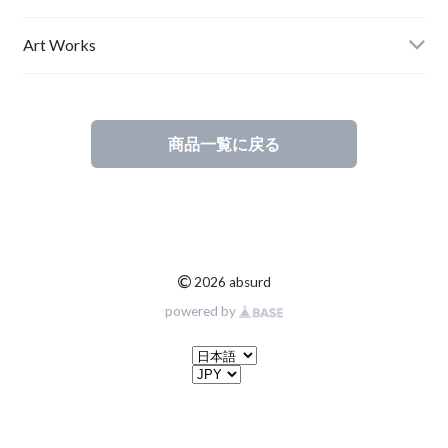
Ladies
Art Works
Kids
商品一覧に戻る
©
2026 absurd
powered by