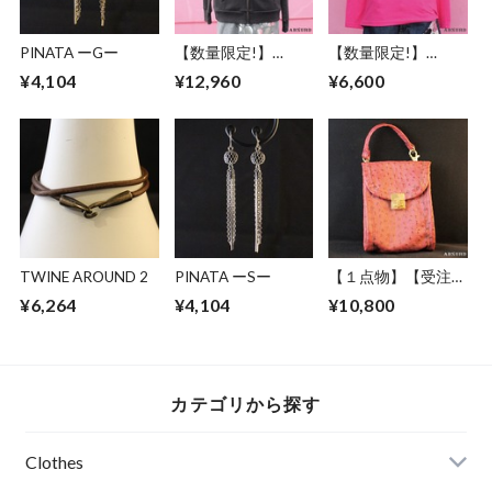
PINATA ーGー
【数量限定!】
【数量限定!】
ABSURD パーカー
ABSURD ロングＴ
¥4,104
¥12,960
¥6,600
前開き 龍 ガンメタ
シャツ メンズ レデ
プリント DARK
ィース ロンT ロゴ
GRAY 裏毛 薄手アブ
シンプル 金色 ピン
サード
ク PINK アブサー
DRAGON3.1.2（DG
ド
）
LOGOSTITCH（P）
TWINE AROUND 2
PINATA ーSー
【１点物】【受注制
作】 ABSURD オー
¥6,264
¥4,104
¥10,800
ダーメイド ポーチ
カバン 鞄 オリジナ
ル オーストリッチ
パイピング フェイ
クレザー ベルトル
カテゴリから探す
ープ アブサード
SNOWKIN Jr（R）
Clothes