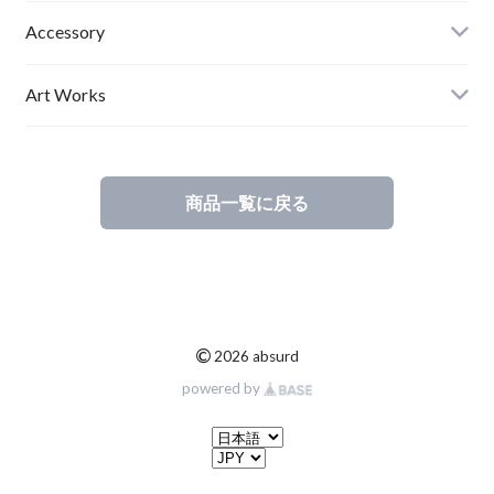
Mens
Accessory
Ladies
Art Works
Kids
商品一覧に戻る
©
2026 absurd
powered by