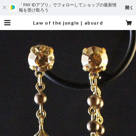
「PAY IDアプリ」でフォローしてショップの最新情
開く
報を受け取ろう
Law of the jungle | absurd