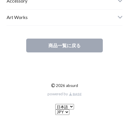
Mens
Accessory
Ladies
Art Works
Kids
商品一覧に戻る
©
2026 absurd
powered by