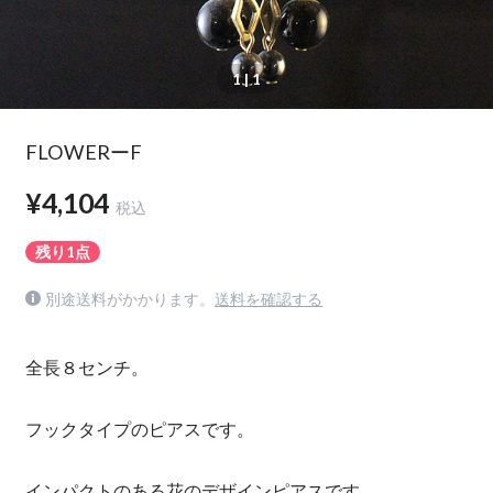
1
| 1
FLOWERーF
¥4,104
税込
残り1点
別途送料がかかります。
送料を確認する
全長８センチ。
フックタイプのピアスです。
インパクトのある花のデザインピアスです。