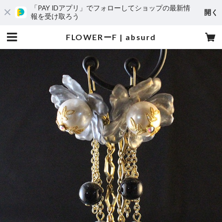
「PAY IDアプリ」でフォローしてショップの最新情
開く
報を受け取ろう
FLOWERーF | absurd