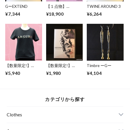
GーEXTEND
【１点物】
TWINE AROUND 3
ABSURD ショート
¥7,344
¥18,900
¥6,264
パンツ レディース
ヒョウ柄 受注制作
可能 アブサード
FLASH BACK（豹）
【数量限定!】
【数量限定!】
Timbre ーGー
ABSURD Ｔシャツ
ABSURD
¥5,940
¥1,980
¥4,104
オリジナルプリント
Collection2014 （復
ガンメタ メタリッ
刻版） アブサード
クグリーン 黒 アブ
ミニ写真集 音楽 CD
サード LOGO-T1
道路標識 妖怪
カテゴリから探す
Clothes