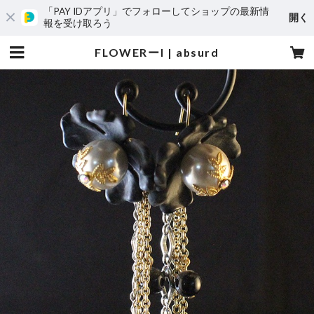
「PAY IDアプリ」でフォローしてショップの最新情
開く
報を受け取ろう
FLOWERーI | absurd