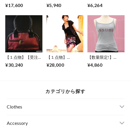
ネックレス レディ
ABSURD Ｔシャツ
¥17,600
¥5,940
¥6,264
ース 66㎝ サイズ調
オリジナルプリント
節可能 アジャスタ
スペード 星 刺繍 シ
ー付き ドレス パー
ンプル アブサード
ティー ロングネッ
The MUSIC
クレス 磁気ヘマタ
イト 天然石 ローズ
スワロ 人工パール
ゴールド Lamplight
2
【１点物】【受注制
【１点物】
【数量限定!】
作】 ABSURD オー
ABSURD ワンピー
ABSURD キャミソ
¥30,240
¥28,000
¥4,860
ダーメイド カバン
ス サテン パーティ
ール ノースリーブ
鞄 オリジナル 大き
ー ドレス ジャケッ
レディース GRAY 灰
めポケット オース
ト BLACK アブサー
アブサード ロゴ
トリッチ パイピン
ド FAKE STAR
LOGOCAMI（G）
グ フェイクレザー
カテゴリから探す
アブサード
SNOWKIN２
（PB）
Clothes
Mens
Accessory