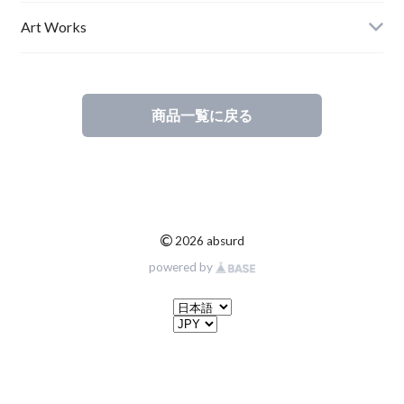
Ladies
Art Works
Kids
商品一覧に戻る
©
2026 absurd
powered by